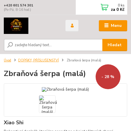
0
ks
+420 601 574 301
za
0 Kč
(Po-Pá, 8-16 hod.)
Menu
Hledat
Úvod
DOPŇKY, PŘÍSLUŠENSTVÍ
Zbraňová šerpa (malá)
Zbraňová šerpa (malá)
- 28 %
Xiao Shi