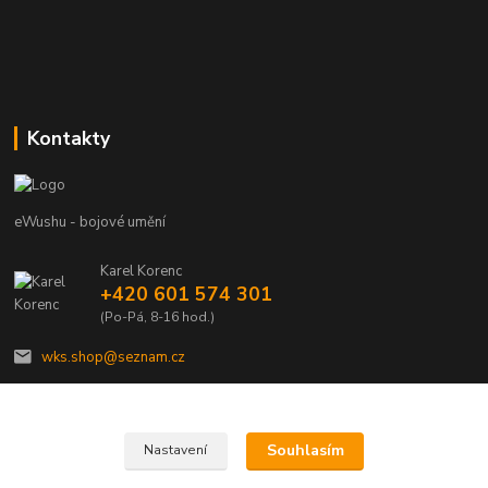
Kontakty
eWushu - bojové umění
Karel Korenc
+420 601 574 301
(Po-Pá, 8-16 hod.)
wks.shop@seznam.cz
Souhlasím
Nastavení