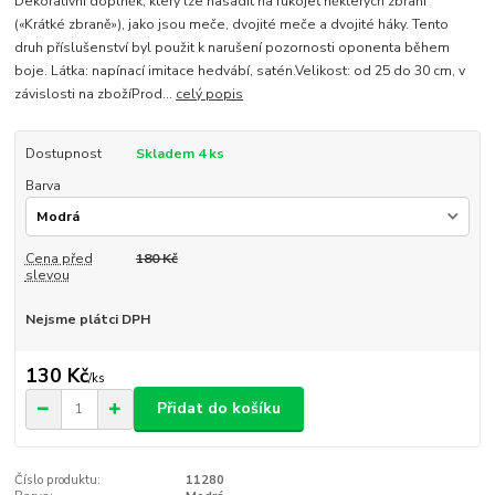
Dekorativní doplněk, který lze nasadit na rukojeť některých zbraní
(«Krátké zbraně»), jako jsou meče, dvojité meče a dvojité háky. Tento
druh příslušenství byl použit k narušení pozornosti oponenta během
boje. Látka: napínací imitace hedvábí, satén.Velikost: od 25 do 30 cm, v
závislosti na zbožíProd...
celý popis
Dostupnost
Skladem 4 ks
Barva
Cena před
180 Kč
slevou
Nejsme plátci DPH
130 Kč
/
ks
Přidat do košíku
Číslo produktu:
11280