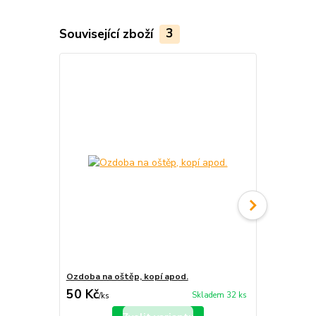
Související zboží
3
Ozdoba na oštěp, kopí apod.
Mečový střa
50 Kč
150 Kč
Skladem 32 ks
/
ks
/
ks