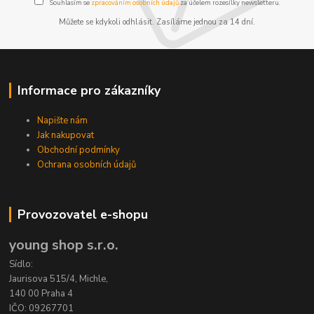
Souhlasím se
zpracováním osobních údajů
za účelem rozesílky newsletteru.
Můžete se kdykoli odhlásit. Zasíláme jednou za 14 dní.
Informace pro zákazníky
Napište nám
Jak nakupovat
Obchodní podmínky
Ochrana osobních údajů
Provozovatel e-shopu
young shop s.r.o.
Sídlo:
Jaurisova 515/4, Michle,
140 00 Praha 4
IČO: 09267701