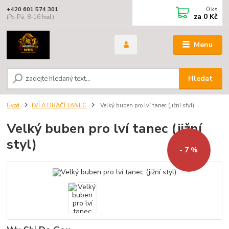
0
ks
+420 601 574 301
za
0 Kč
(Po-Pá, 8-16 hod.)
Menu
Hledat
Úvod
LVÍ A DRAČÍ TANEC
Velký buben pro lví tanec (jižní styl)
Velký buben pro lví tanec (jižní
styl)
- 7 %