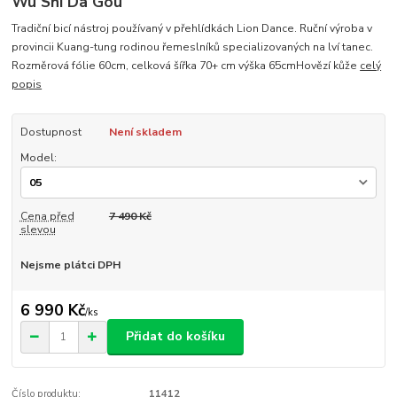
Wu Shi Da Gou
Tradiční bicí nástroj používaný v přehlídkách Lion Dance. Ruční výroba v
provincii Kuang-tung rodinou řemeslníků specializovaných na lví tanec.
Rozměrová fólie 60cm, celková šířka 70+ cm výška 65cmHovězí kůže
celý
popis
Dostupnost
Není skladem
Model:
Cena před
7 490 Kč
slevou
Nejsme plátci DPH
6 990 Kč
/
ks
Přidat do košíku
Číslo produktu:
11412