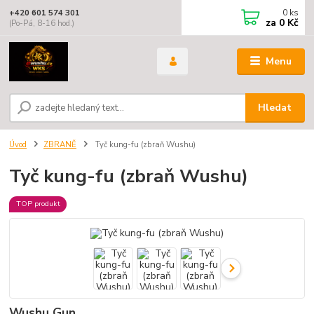
0
ks
+420 601 574 301
za
0 Kč
(Po-Pá, 8-16 hod.)
Menu
Hledat
Úvod
ZBRANĚ
Tyč kung-fu (zbraň Wushu)
Tyč kung-fu (zbraň Wushu)
TOP produkt
Wushu Gun