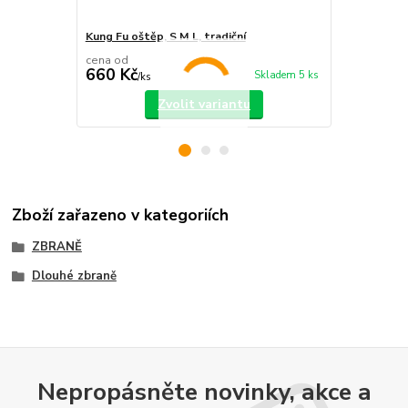
Kung Fu oštěp, S M L, tradiční
Zahnuté kop
cena od
660 Kč
1 170 Kč
Skladem 5 ks
/
ks
Zvolit variantu
Zboží zařazeno v kategoriích
ZBRANĚ
Dlouhé zbraně
Nepropásněte novinky, akce a