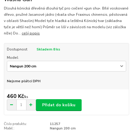
Dlouhá kónická dřevěná dlouhá tyč pro cvičení «gun shu». Bílé voskované
dřevo, pružné Jasanové jádro («baila shu» Fraxinus chinensis, pěstovaná
v oblasti Shaolin) Model tyče hladká a leštěná Kónický tvar (základna
tyče je větší než horní) Průměr se liší v závislosti na modelu (viz záložka
níže) Do...
celý popis
Dostupnost
Skladem 8 ks
Model:
Nejsme plátci DPH
460 Kč
/
ks
Přidat do košíku
Číslo produktu:
11257
Model::
Nangun 200 cm