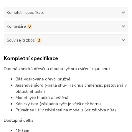
Kompletní specifikace
Komentáře
0
Související zboží
3
Kompletní specifikace
Dlouhá kónická dřevěná dlouhá tyč pro cvičení «gun shu».
Bílé voskované dřevo, pružné
Jasanové jádro («baila shu» Fraxinus chinensis, pěstovaná v
oblasti Shaolin)
Model tyče hladká a leštěná
Kónický tvar (základna tyče je větší než horní)
Průměr se liší v závislosti na modelu (viz záložka níže)
Dostupná délka:
180 cm