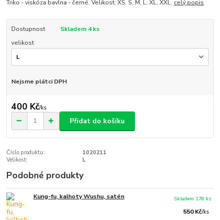
Triko - viskóza bavlna - černé. Velikost: XS, S, M, L, XL, XXL.
celý popis
Dostupnost
Skladem 4 ks
velikost
Nejsme plátci DPH
400 Kč
/
ks
Přidat do košíku
Číslo produktu:
1020211
Velikost:
L
Podobné produkty
Kung-fu, kalhoty Wushu, satén
Skladem 178 ks
550 Kč
/
ks