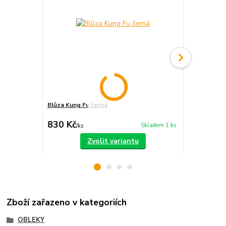
Blůza Kung Fu černá
Chang Quan
830 Kč
980 Kč
Skladem 1 ks
/
ks
/
ks
Zvolit variantu
Zboží zařazeno v kategoriích
OBLEKY