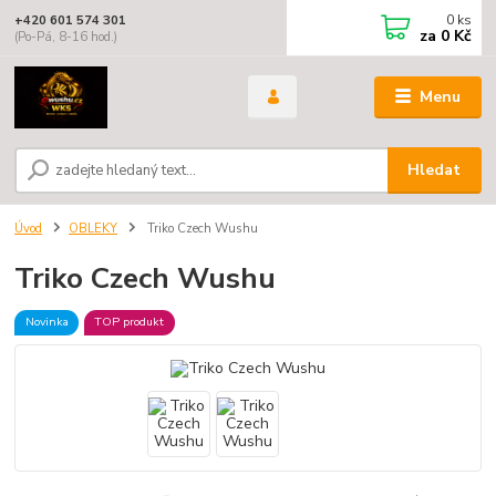
0
ks
+420 601 574 301
za
0 Kč
(Po-Pá, 8-16 hod.)
Menu
Hledat
Úvod
OBLEKY
Triko Czech Wushu
Triko Czech Wushu
Novinka
TOP produkt