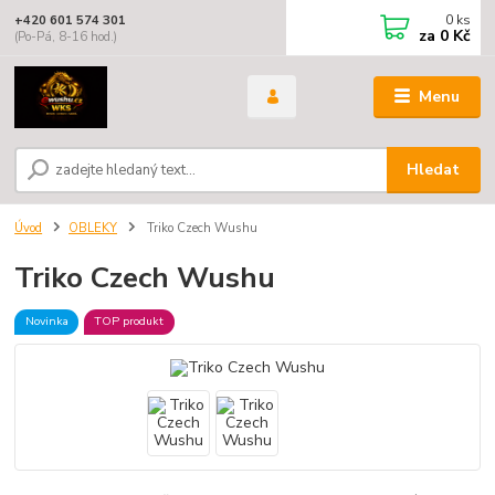
0
ks
+420 601 574 301
za
0 Kč
(Po-Pá, 8-16 hod.)
Menu
Hledat
Úvod
OBLEKY
Triko Czech Wushu
Triko Czech Wushu
Novinka
TOP produkt