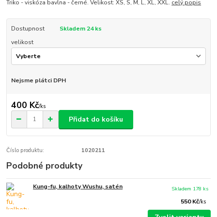
Triko - viskóza bavlna - černé. Velikost: XS, S, M, L, XL, XXL.
celý popis
Dostupnost
Skladem 24 ks
velikost
Nejsme plátci DPH
400 Kč
/
ks
Přidat do košíku
Číslo produktu:
1020211
Podobné produkty
Kung-fu, kalhoty Wushu, satén
Skladem 178 ks
550 Kč
/
ks