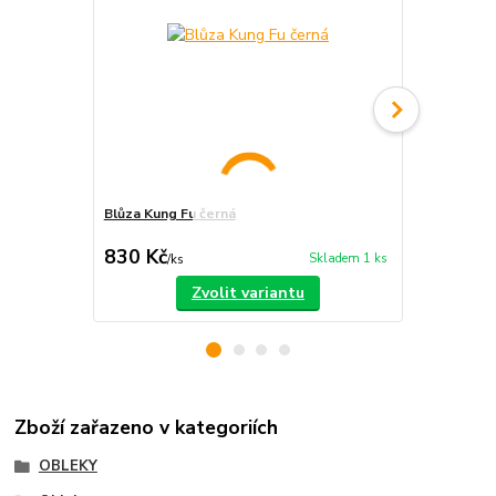
Blůza Kung Fu černá
Chang Quan
830 Kč
980 Kč
Skladem 1 ks
/
ks
/
ks
Zvolit variantu
Zboží zařazeno v kategoriích
OBLEKY