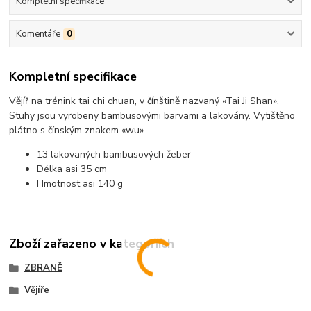
Kompletní specifikace
Komentáře
0
Kompletní specifikace
Vějíř na trénink tai chi chuan, v čínštině nazvaný «Tai Ji Shan».
Stuhy jsou vyrobeny bambusovými barvami a lakovány. Vytištěno
plátno s čínským znakem «wu».
13 lakovaných bambusových žeber
Délka asi 35 cm
Hmotnost asi 140 g
Zboží zařazeno v kategoriích
ZBRANĚ
Vějíře