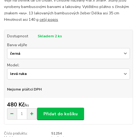
Vějíř na trénink tai chi chuan, v čínštině nazvaný «Tai Ji Shan». Stuhy jsou
vyrobeny bambusovými barvami a lakovány. Vytištěno plátno s čínským
znakem «wu». 13 lakovaných bambusových žeber Délka asi 35 cm
Hmotnost asi 140 g
celý popis
Dostupnost
Skladem 2 ks
Barva vějíře
Model:
Nejsme plátci DPH
480 Kč
/
ks
Přidat do košíku
Číslo produktu:
51254