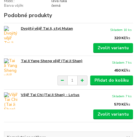
Model::
levá ruka
Barva vějíře:
černá
Podobné produkty
Dvojitý vějíř Tai Ji, styl Mulan
Skladem 10 ks
320 Kč
/
ks
Zvolit variantu
Tai Ji Yang Sheng vějíř (Tai Ji Shan)
Skladem 7 ks
450 Kč
/
ks
Přidat do košíku
Vějíř Tai Chi (Tai Ji Shan) - Lotus
Skladem 7 ks
570 Kč
/
ks
Zvolit variantu