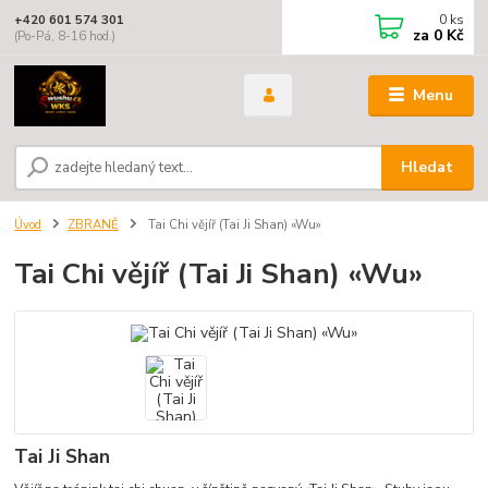
0
ks
+420 601 574 301
za
0 Kč
(Po-Pá, 8-16 hod.)
Menu
Hledat
Úvod
ZBRANĚ
Tai Chi vějíř (Tai Ji Shan) «Wu»
Tai Chi vějíř (Tai Ji Shan) «Wu»
Tai Ji Shan