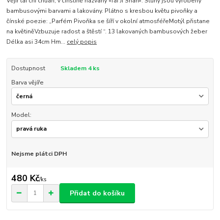
Vějíř tai chi chuan, v čínštině nazvaný «Tai Ji Shan». Stuhy jsou vyrobeny
bambusovými barvami a lakovány. Plátno s kresbou květu pivoňky a
čínské poezie: „Parfém Pivoňka se šíří v okolní atmosféřeMotýl přistane
na květiněVzbuzuje radost a štěstí “. 13 lakovaných bambusových žeber
Délka asi 34cm Hm...
celý popis
Dostupnost
Skladem 4 ks
Barva vějíře
Model:
Nejsme plátci DPH
480 Kč
/
ks
Přidat do košíku