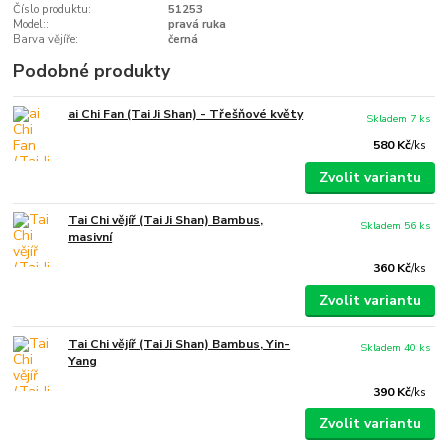
Číslo produktu:
51253
Model::
pravá ruka
Barva vějíře:
černá
Podobné produkty
ai Chi Fan (Tai Ji Shan) - Třešňové květy
Skladem 7 ks
580 Kč
/
ks
Zvolit variantu
Tai Chi vějíř (Tai Ji Shan) Bambus,
Skladem 56 ks
masivní
360 Kč
/
ks
Zvolit variantu
Tai Chi vějíř (Tai Ji Shan) Bambus, Yin-
Skladem 40 ks
Yang
390 Kč
/
ks
Zvolit variantu