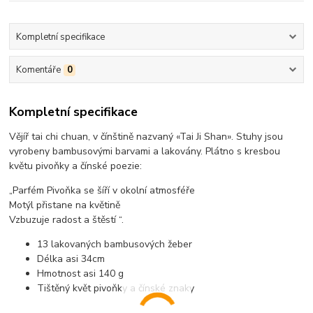
Kompletní specifikace
Komentáře
0
Kompletní specifikace
Vějíř tai chi chuan, v čínštině nazvaný «Tai Ji Shan». Stuhy jsou
vyrobeny bambusovými barvami a lakovány. Plátno s kresbou
květu pivoňky a čínské poezie:
„Parfém Pivoňka se šíří v okolní atmosféře
Motýl přistane na květině
Vzbuzuje radost a štěstí “.
13 lakovaných bambusových žeber
Délka asi 34cm
Hmotnost asi 140 g
Tištěný květ pivoňky a čínské znaky