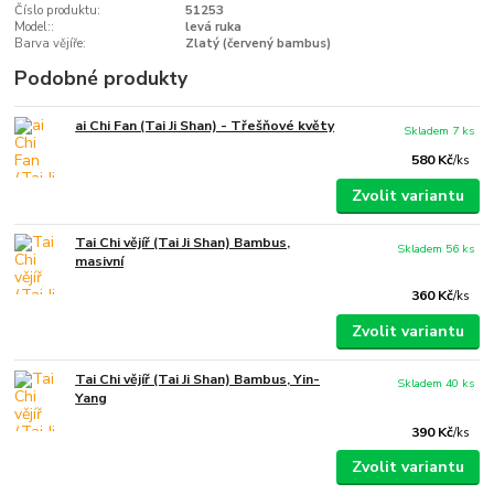
Číslo produktu:
51253
Model::
levá ruka
Barva vějíře:
Zlatý (červený bambus)
Podobné produkty
ai Chi Fan (Tai Ji Shan) - Třešňové květy
Skladem 7 ks
580 Kč
/
ks
Zvolit variantu
Tai Chi vějíř (Tai Ji Shan) Bambus,
Skladem 56 ks
masivní
360 Kč
/
ks
Zvolit variantu
Tai Chi vějíř (Tai Ji Shan) Bambus, Yin-
Skladem 40 ks
Yang
390 Kč
/
ks
Zvolit variantu