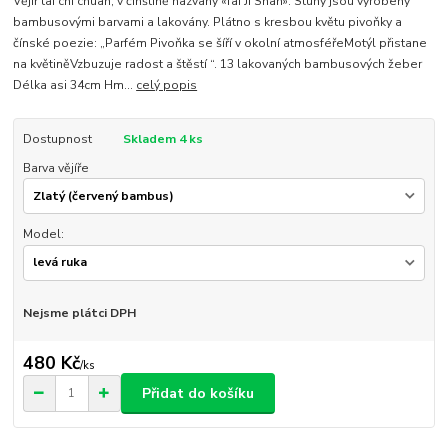
Vějíř tai chi chuan, v čínštině nazvaný «Tai Ji Shan». Stuhy jsou vyrobeny
bambusovými barvami a lakovány. Plátno s kresbou květu pivoňky a
čínské poezie: „Parfém Pivoňka se šíří v okolní atmosféřeMotýl přistane
na květiněVzbuzuje radost a štěstí “. 13 lakovaných bambusových žeber
Délka asi 34cm Hm...
celý popis
Dostupnost
Skladem 4 ks
Barva vějíře
Model:
Nejsme plátci DPH
480 Kč
/
ks
Přidat do košíku