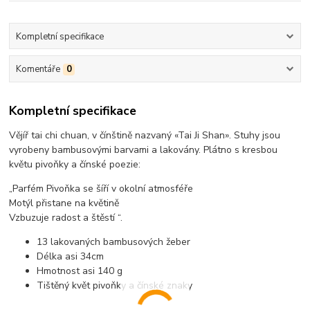
Kompletní specifikace
Komentáře
0
Kompletní specifikace
Vějíř tai chi chuan, v čínštině nazvaný «Tai Ji Shan». Stuhy jsou
vyrobeny bambusovými barvami a lakovány. Plátno s kresbou
květu pivoňky a čínské poezie:
„Parfém Pivoňka se šíří v okolní atmosféře
Motýl přistane na květině
Vzbuzuje radost a štěstí “.
13 lakovaných bambusových žeber
Délka asi 34cm
Hmotnost asi 140 g
Tištěný květ pivoňky a čínské znaky