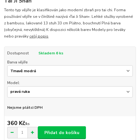
Tai Ji Shan
Tento typ vějíře je klasifikován jako moderní zbraň pro tai chi. Forma
používání vějíře se v čínštině nazývá «Tai Ji Shan». Lehké stužky vyrobené
z bambusu, lakované 13 stuh 33 cm Plátno, bouchnutí Plná barva
(obyčejná, nevytištěná) K dispozici několik barev Modely pro leváky
nebo praváky
celý popis
Dostupnost
Skladem 6 ks
Barva vějíře
Model:
Nejsme plátci DPH
360 Kč
/
ks
Přidat do košíku