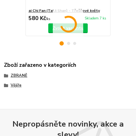
ai Chi Fan (Tai Ji Shan) - Třešňové květy
Tai Ji Yang S
580 Kč
450 Kč
Skladem 7 ks
/
ks
/
ks
Zvolit variantu
Zboží zařazeno v kategoriích
ZBRANĚ
Vějíře
Nepropásněte novinky, akce a
slevy!