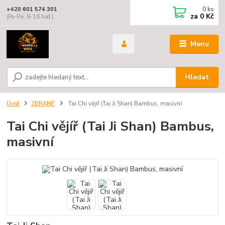
0
ks
+420 601 574 301
za
0 Kč
(Po-Pá, 8-16 hod.)
Menu
Hledat
Úvod
ZBRANĚ
Tai Chi vějíř (Tai Ji Shan) Bambus, masivní
Tai Chi vějíř (Tai Ji Shan) Bambus,
masivní