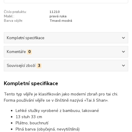
Číslo produktu:
11210
Model::
pravá ruka
Barva vějíře:
Tmavě modrá
Kompletní specifikace
Komentáře
0
Související zboží
3
Kompletní specifikace
Tento typ vějíře je klasifikován jako moderní zbraň pro tai chi.
Forma používání vějíře se v čínštině nazývá «Tai Ji Shan».
Lehké stužky vyrobené z bambusu, lakované
13 stuh 33 cm
Plátno, bouchnutí
Plná barva (obyčejná, nevytištěná)