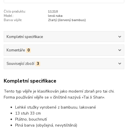
Číslo produktu:
11210
Model::
levá ruka
Barva vějíře:
Zlatý (červený bambus)
Kompletní specifikace
Komentáře
0
Související zboží
3
Kompletní specifikace
Tento typ vějíře je klasifikován jako moderní zbraň pro tai chi.
Forma používání vějíře se v čínštině nazývá «Tai Ji Shan».
Lehké stužky vyrobené z bambusu, lakované
13 stuh 33 cm
Plátno, bouchnutí
Plná barva (obyčejná, nevytištěná)