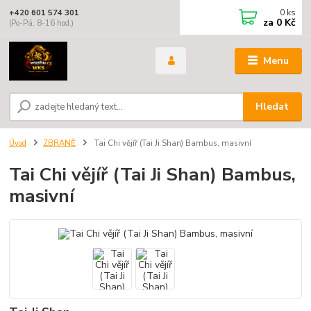
0
ks
+420 601 574 301
za
0 Kč
(Po-Pá, 8-16 hod.)
Menu
Hledat
Úvod
ZBRANĚ
Tai Chi vějíř (Tai Ji Shan) Bambus, masivní
Tai Chi vějíř (Tai Ji Shan) Bambus,
masivní