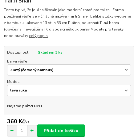
Tai Ji Shan
Tento typ vějíře je klasifikován jako moderní zbraň pro tai chi. Forma
používání vějíře se v čínštině nazývá «Tai Ji Shan». Lehké stužky vyrobené
z bambusu, lakované 13 stuh 33 cm Plátno, bouchnutí Plná barva
(obyčejná, nevytištěná) K dispozici několik barev Modely pro leváky
nebo praváky
celý popis
Dostupnost
Skladem 3 ks
Barva vějíře
Model:
Nejsme plátci DPH
360 Kč
/
ks
Přidat do košíku