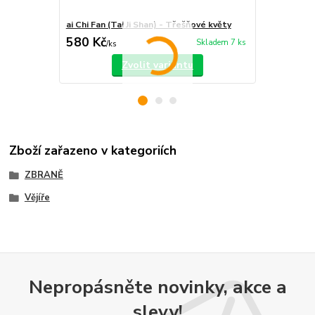
ai Chi Fan (Tai Ji Shan) - Třešňové květy
Tai Ji Yang S
580 Kč
450 Kč
Skladem 7 ks
/
ks
/
ks
Zvolit variantu
Zboží zařazeno v kategoriích
ZBRANĚ
Vějíře
Nepropásněte novinky, akce a
slevy!