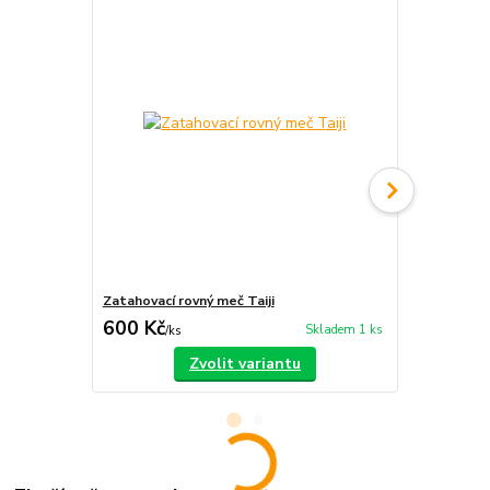
Zatahovací rovný meč Taiji
Tradiční šav
600 Kč
6 570 Kč
Skladem 1 ks
/
ks
Zvolit variantu