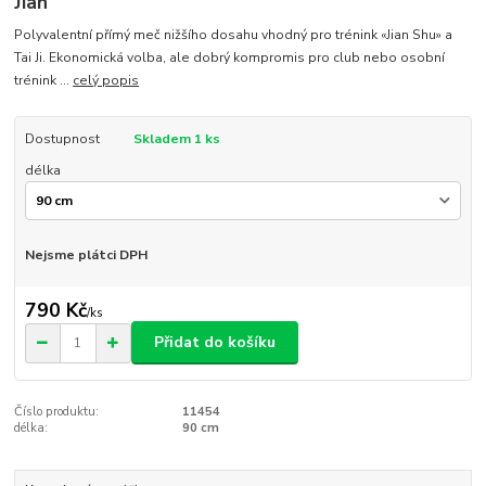
Jian
Polyvalentní přímý meč nižšího dosahu vhodný pro trénink «Jian Shu» a
Tai Ji. Ekonomická volba, ale dobrý kompromis pro club nebo osobní
trénink ...
celý popis
Dostupnost
Skladem 1 ks
délka
Nejsme plátci DPH
790 Kč
/
ks
Přidat do košíku
Číslo produktu:
11454
délka:
90 cm