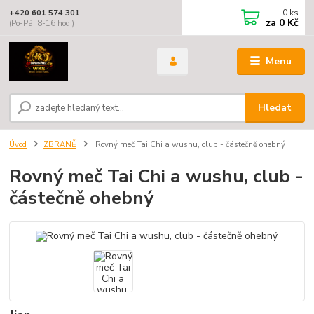
0
ks
+420 601 574 301
za
0 Kč
(Po-Pá, 8-16 hod.)
Menu
Hledat
Úvod
ZBRANĚ
Rovný meč Tai Chi a wushu, club - částečně ohebný
Rovný meč Tai Chi a wushu, club -
částečně ohebný