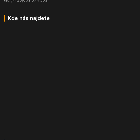
tel. (+420)601 574 301
Kde nás najdete