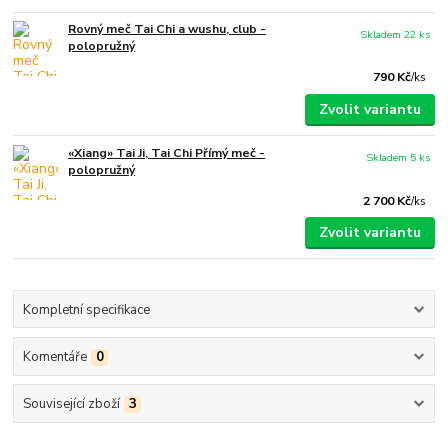
Rovný meč Tai Chi a wushu, club -
Skladem 22 ks
polopružný
790 Kč
/
ks
Zvolit variantu
«Xiang» Tai Ji, Tai Chi Přímý meč -
Skladem 5 ks
polopružný
2 700 Kč
/
ks
Zvolit variantu
Kompletní specifikace
Komentáře
0
Související zboží
3