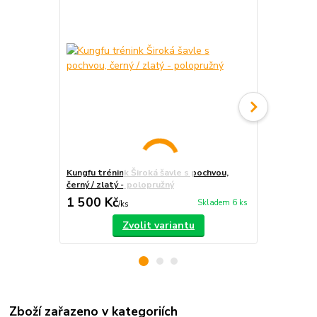
Kungfu trénink Široká šavle s pochvou,
Rovný meč Ta
černý / zlatý - polopružný
polopružný
1 500 Kč
790 Kč
Skladem 6 ks
/
ks
/
ks
Zvolit variantu
Zboží zařazeno v kategoriích