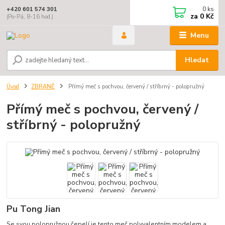
0
ks
+420 601 574 301
za
0 Kč
(Po-Pá, 8-16 hod.)
Menu
Hledat
Úvod
ZBRANĚ
Přímý meč s pochvou, červený / stříbrný - polopružný
Přímý meč s pochvou, červený /
stříbrný - polopružný
Pu Tong Jian
Se svou polopružnou čepelí je tento meč polyvalentním modelem a