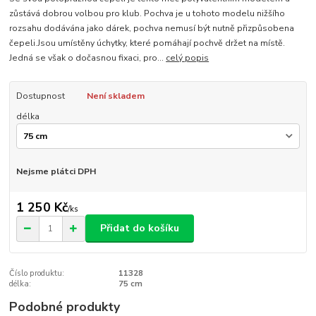
zůstává dobrou volbou pro klub. Pochva je u tohoto modelu nižšího
rozsahu dodávána jako dárek, pochva nemusí být nutně přizpůsobena
čepeli.Jsou umístěny úchytky, které pomáhají pochvě držet na místě.
Jedná se však o dočasnou fixaci, pro...
celý popis
Dostupnost
Není skladem
délka
Nejsme plátci DPH
1 250 Kč
/
ks
Přidat do košíku
Číslo produktu:
11328
délka:
75 cm
Podobné produkty