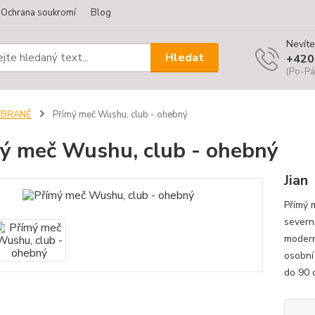
Ochrana soukromí
Blog
Nevíte
Hledat
+420
(Po-Pá
ZBRANĚ
Přímý meč Wushu, club - ohebný
ý meč Wushu, club - ohebný
Jian
Přímý 
severn
modern
osobní 
do 90 