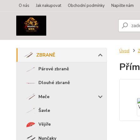
O nás
Jak nakupovat
Obchodní podmínky
Napište nám
Úvod
ZBRANĚ
Přím
Párové zbraně
Dlouhé zbraně
Meče
Šavle
Vějíře
Nunčaky