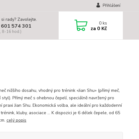
Přihlášení
 si rady? Zavolejte.
0
ks
 601 574 301
za
0 Kč
, 8-16 hod.)
meč nižšího dosahu, vhodný pro trénink «Jian Shu» (přímý meč,
í styl). Přímý meč s ohebnou čepelí, speciálně navržený pro
í praxi Jian Shu. Ekonomická volba, ale ideální pro každodenní
trénink, kluby, asociace ... K dispozici je 6 délek čepele, od 65
cm.
celý popis