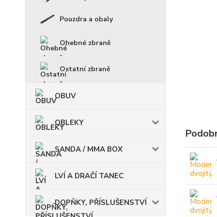
Pouzdra a obaly
Ohebné zbraně
Ostatní zbraně
OBUV
OBLEKY
Podobn
SANDA / MMA BOX
LVÍ A DRAČÍ TANEC
DOPŇKY, PŘÍSLUŠENSTVÍ