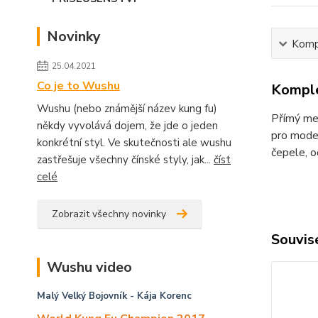
Novinky
Kompl
25.04.2021
Co je to Wushu
Komple
Wushu (nebo známější název kung fu)
Přímý meč
někdy vyvolává dojem, že jde o jeden
pro moder
konkrétní styl. Ve skutečnosti ale wushu
čepele, 
zastřešuje všechny čínské styly, jak...
číst
celé
Zobrazit všechny novinky
Souvise
Wushu video
Malý Velký Bojovník
- Kája Korenc