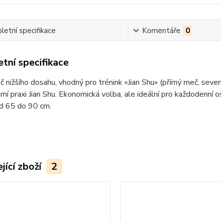
etní specifikace
Komentáře
0
tní specifikace
 nižšího dosahu, vhodný pro trénink «Jian Shu» (přímý meč, sever
ní praxi Jian Shu. Ekonomická volba, ale ideální pro každodenní osob
od 65 do 90 cm.
jící zboží
2