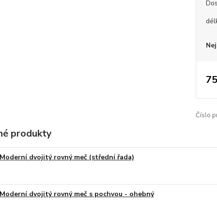
Dos
dél
Nej
75
Číslo p
é produkty
Moderní dvojitý rovný meč (střední řada)
Moderní dvojitý rovný meč s pochvou - ohebný