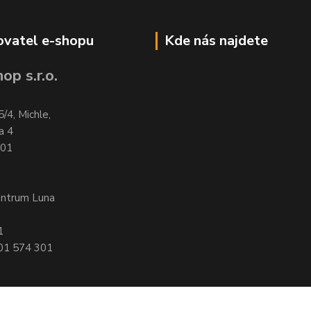
vatel e-shopu
Kde nás najdete
op s.r.o.
5/4, Michle,
a 4
701
entrum Luna
1
601 574 301