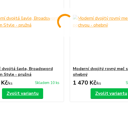
 dvojitá šavle, Broadsword
Moderní dvojitý rovný meč s
n Style - pružná
ohebný
 Kč
1 470 Kč
Skladem 10 ks
S
/
ks
/
ks
Zvolit variantu
Zvolit variantu