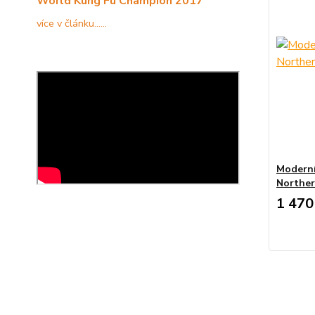
World Kung Fu Champion 2017
více v článku......
Moderní
Norther
1 470