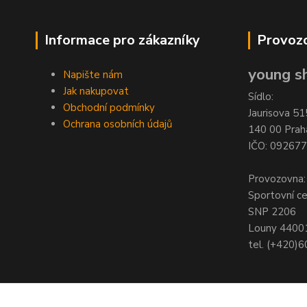
Informace pro zákazníky
Provozo
young sh
Napište nám
Jak nakupovat
Sídlo:
Obchodní podmínky
Jaurisova 51
Ochrana osobních údajů
140 00 Prah
IČO: 09267
Provozovna:
Sportovní c
SNP 2206
Louny 4400
tel. (+420)