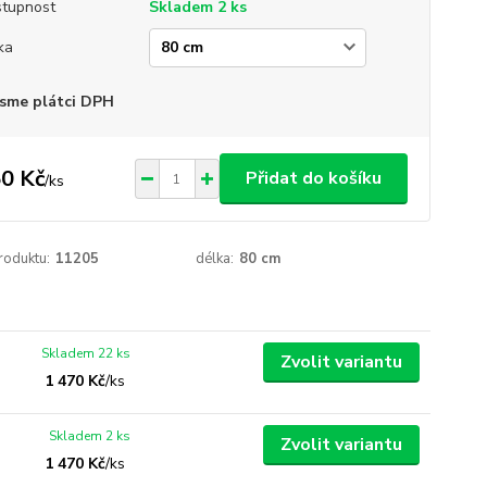
tupnost
Skladem 2 ks
ka
sme plátci DPH
0 Kč
Přidat do košíku
/
ks
roduktu:
11205
délka:
80 cm
Skladem 22 ks
Zvolit variantu
1 470 Kč
/
ks
Skladem 2 ks
Zvolit variantu
1 470 Kč
/
ks