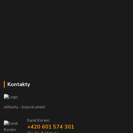
Kontakty
eWushu - bojové umění
Karel Korenc
+420 601 574 301