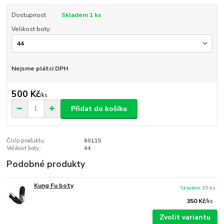
Dostupnost
Skladem 1 ks
Velikost boty:
Nejsme plátci DPH
500 Kč
/
ks
Přidat do košíku
Číslo produktu:
60115
Velikost boty::
44
Podobné produkty
Kung Fu boty
Skladem 15 ks
350 Kč
/
ks
Zvolit variantu