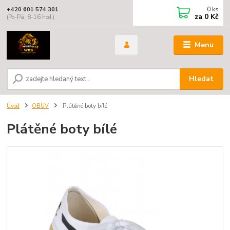
0
ks
+420 601 574 301
za
0 Kč
(Po-Pá, 8-16 hod.)
Menu
Hledat
Úvod
OBUV
Plátěné boty bílé
Plátěné boty bílé