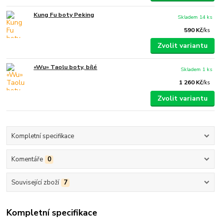
Kung Fu boty Peking
Skladem 14 ks
590 Kč
/
ks
Zvolit variantu
«Wu» Taolu boty, bílé
Skladem 1 ks
1 260 Kč
/
ks
Zvolit variantu
Kompletní specifikace
Komentáře
0
Související zboží
7
Kompletní specifikace