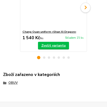
Chang Quan uniform «Shan Xi Dragon»
Kung-fu, ka
1 540 Kč
550 Kč
Skladem 15 ks
/
ks
/
ks
Zvolit variantu
Zboží zařazeno v kategoriích
OBUV