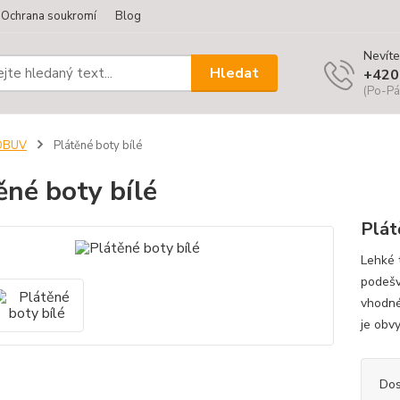
Ochrana soukromí
Blog
Nevíte
Hledat
+420
(Po-Pá
OBUV
Plátěné boty bílé
ěné boty bílé
Plát
Lehké 
podešv
vhodné
je obv
Dos