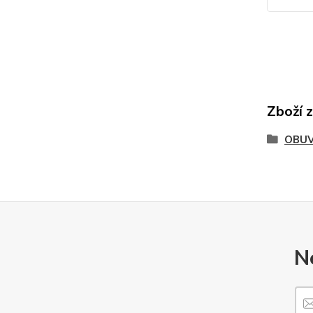
Zboží 
OBU
N