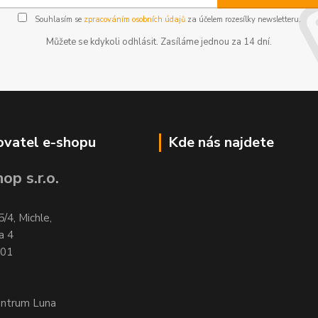
Souhlasím se
zpracováním osobních údajů
za účelem rozesílky newsletteru.
Můžete se kdykoli odhlásit. Zasíláme jednou za 14 dní.
vatel e-shopu
Kde nás najdete
op s.r.o.
5/4, Michle,
a 4
701
entrum Luna