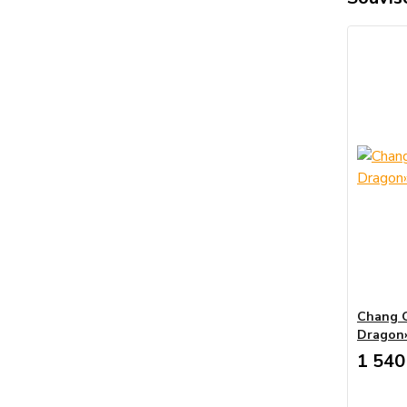
Chang Q
Dragon
1 540