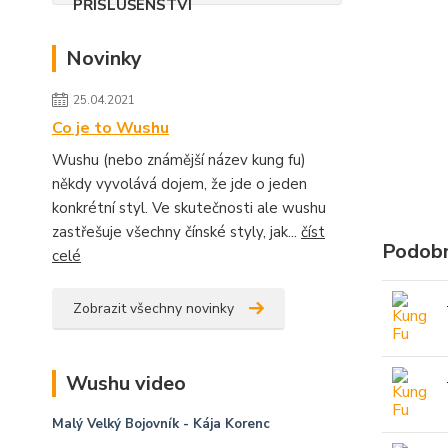
Novinky
25.04.2021
Co je to Wushu
Wushu (nebo známější název kung fu)
někdy vyvolává dojem, že jde o jeden
konkrétní styl. Ve skutečnosti ale wushu
zastřešuje všechny čínské styly, jak...
číst
Podobn
celé
Zobrazit všechny novinky
Wushu video
Malý Velký Bojovník
- Kája Korenc