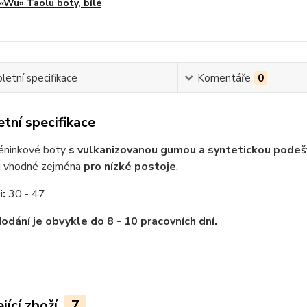
«Wu» Taolu boty, bílé
etní specifikace
Komentáře
0
tní specifikace
éninkové boty
s vulkanizovanou gumou a syntetickou podeš
u vhodné zejména
pro nízké postoje
.
i:
30 - 47
odání je obvykle do 8 - 10 pracovních dní.
jící zboží
7