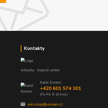
Kontakty
eWushu - bojové umění
Karel Korenc
+420 601 574 301
(Po-Pá, 8-16 hod.)
wks.shop@seznam.cz