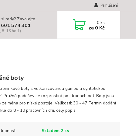
Přihlášení
 si rady? Zavolejte.
0
ks
 601 574 301
za
0 Kč
, 8-16 hod.)
ěné boty
tréninkové boty s vulkanizovanou gumou a syntetickou
í. Pružná podešev se rozprostírá po stranách bot. Boty jsou
 zejména pro nízké postoje. Velikosti: 30 - 47 Termín dodání
ykle do 8 - 10 pracovních dní.
celý popis
tupnost
Skladem 2 ks