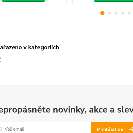
zařazeno v kategoriích
V
epropásněte novinky, akce a slev
Přihlásit se