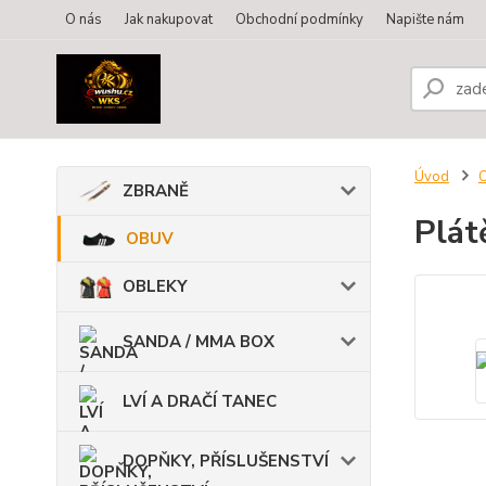
O nás
Jak nakupovat
Obchodní podmínky
Napište nám
Úvod
ZBRANĚ
Plát
OBUV
OBLEKY
SANDA / MMA BOX
LVÍ A DRAČÍ TANEC
DOPŇKY, PŘÍSLUŠENSTVÍ