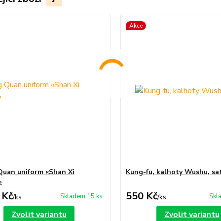
Akce
uan uniform «Shan Xi
Kung-fu, kalhoty Wushu, sa
»
 Kč
550 Kč
Skladem 15 ks
Skl
/
ks
/
ks
Zvolit variantu
Zvolit variantu