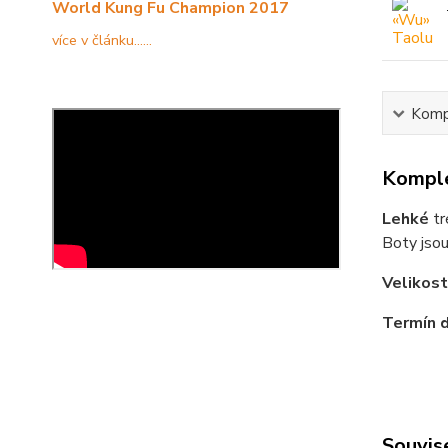
World Kung Fu Champion 2017
více v článku......
Kompl
Komple
Lehké
tr
Boty jso
Velikost
Termín d
Souvise