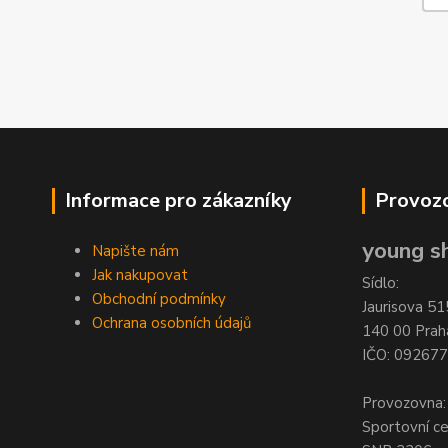
Informace pro zákazníky
Provozo
young sh
Napište nám
Jak nakupovat
Sídlo:
Obchodní podmínky
Jaurisova 51
Ochrana osobních údajů
140 00 Prah
IČO: 09267
Provozovna:
Sportovní c