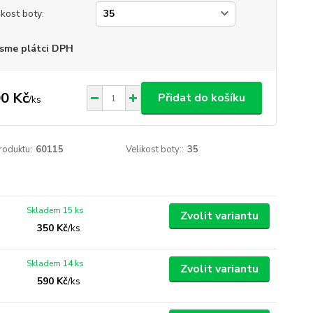
ikost boty:
sme plátci DPH
0 Kč
Přidat do košíku
/
ks
roduktu:
60115
Velikost boty::
35
Skladem 15 ks
Zvolit variantu
350 Kč
/
ks
Skladem 14 ks
Zvolit variantu
590 Kč
/
ks