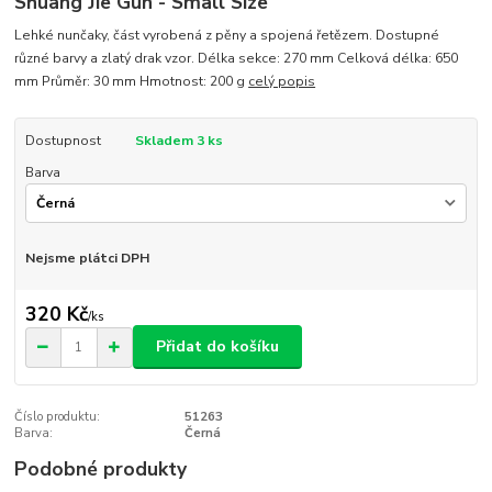
Shuang Jie Gun - Small Size
Lehké nunčaky, část vyrobená z pěny a spojená řetězem. Dostupné
různé barvy a zlatý drak vzor. Délka sekce: 270 mm Celková délka: 650
mm Průměr: 30 mm Hmotnost: 200 g
celý popis
Dostupnost
Skladem 3 ks
Barva
Nejsme plátci DPH
320 Kč
/
ks
Přidat do košíku
Číslo produktu:
51263
Barva:
Černá
Podobné produkty