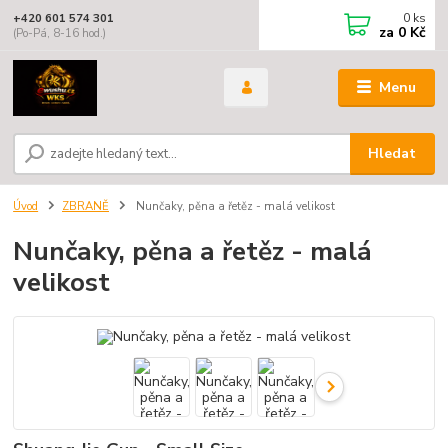
0
ks
+420 601 574 301
za
0 Kč
(Po-Pá, 8-16 hod.)
Menu
Hledat
Úvod
ZBRANĚ
Nunčaky, pěna a řetěz - malá velikost
Nunčaky, pěna a řetěz - malá
velikost