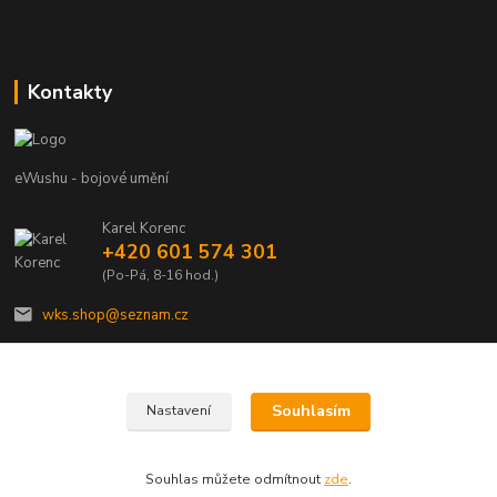
Kontakty
eWushu - bojové umění
Karel Korenc
+420 601 574 301
(Po-Pá, 8-16 hod.)
wks.shop@seznam.cz
Souhlasím
Nastavení
© Copyright 2021 - Young shop s.r.o., Jaurisova 515/4, Michle, 140 00 Praha 4
Souhlas můžete odmítnout
zde
.
Vytvořeno na
Eshop-rychle.cz