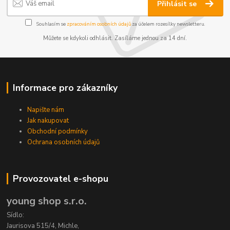
Přihlásit se
Souhlasím se
zpracováním osobních údajů
za účelem rozesílky newsletteru.
Můžete se kdykoli odhlásit. Zasíláme jednou za 14 dní.
Informace pro zákazníky
Napište nám
Jak nakupovat
Obchodní podmínky
Ochrana osobních údajů
Provozovatel e-shopu
young shop s.r.o.
Sídlo:
Jaurisova 515/4, Michle,