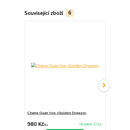
Související zboží
6
Akce
Chang Quan top «Golden Dragon»
Chang Quan 
cena od
980 Kč
660 Kč
skladem 21 ks
/
ks
/
ks