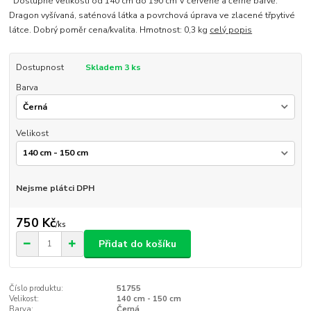
Dostupné velikosti od 140 cm do 190 cm V červené a černé barvě.
Dragon vyšívaná, saténová látka a povrchová úprava ve zlacené třpytivé
látce. Dobrý poměr cena/kvalita. Hmotnost: 0,3 kg
celý popis
Dostupnost
Skladem 3 ks
Barva
Velikost
Nejsme plátci DPH
750 Kč
/
ks
Přidat do košíku
Číslo produktu:
51755
Velikost:
140 cm - 150 cm
Barva:
Černá