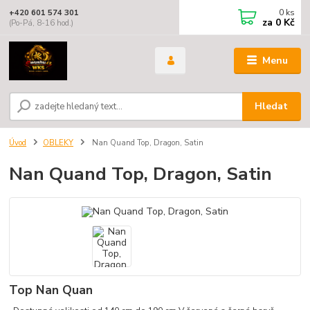
0
ks
+420 601 574 301
za
0 Kč
(Po-Pá, 8-16 hod.)
Menu
Hledat
Úvod
OBLEKY
Nan Quand Top, Dragon, Satin
Nan Quand Top, Dragon, Satin
Top Nan Quan