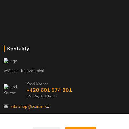
Kontakty
eWushu - bojové umění
Karel Korenc
+420 601 574 301
(Po-Pá, 8-16 hod.)
wks.shop@seznam.cz