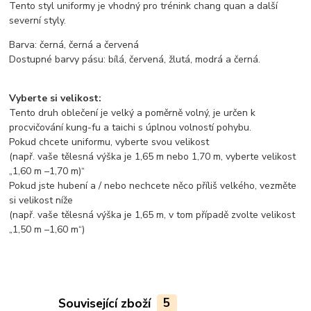
Tento styl uniformy je vhodný pro trénink chang quan a další
severní styly.
Barva: černá, černá a červená
Dostupné barvy pásu: bílá, červená, žlutá, modrá a černá.
Vyberte si velikost:
Tento druh oblečení je velký a poměrně volný, je určen k
procvičování kung-fu a taichi s úplnou volností pohybu.
Pokud chcete uniformu, vyberte svou velikost
(např. vaše tělesná výška je 1,65 m nebo 1,70 m, vyberte velikost
„1,60 m –1,70 m)“
Pokud jste hubení a / nebo nechcete něco příliš velkého, vezměte
si velikost níže
(např. vaše tělesná výška je 1,65 m, v tom případě zvolte velikost
„1,50 m –1,60 m“)
Související zboží
5