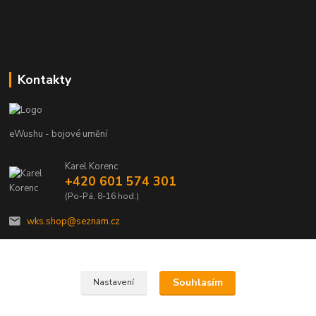
Kontakty
eWushu - bojové umění
Karel Korenc
+420 601 574 301
(Po-Pá, 8-16 hod.)
wks.shop@seznam.cz
Souhlasím
Nastavení