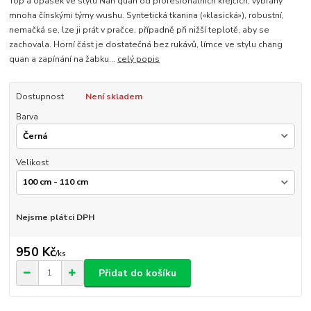
Top a opasek ve stylu Nan quan od profesionálních krejčích, vybraný
mnoha čínskými týmy wushu. Syntetická tkanina («klasická»), robustní,
nemačká se, lze ji prát v pračce, případně při nižší teplotě, aby se
zachovala. Horní část je dostatečná bez rukávů, límce ve stylu chang
quan a zapínání na žabku...
celý popis
Dostupnost
Není skladem
Barva
Velikost
Nejsme plátci DPH
950 Kč
/
ks
Přidat do košíku