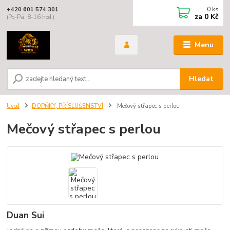
0
ks
+420 601 574 301
za
0 Kč
(Po-Pá, 8-16 hod.)
Menu
Hledat
Úvod
DOPŇKY, PŘÍSLUŠENSTVÍ
Mečový střapec s perlou
Mečový střapec s perlou
Duan Sui