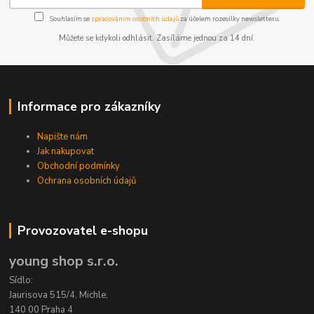
Souhlasím se
zpracováním osobních údajů
za účelem rozesílky newsletteru.
Můžete se kdykoli odhlásit. Zasíláme jednou za 14 dní.
Informace pro zákazníky
Napište nám
Jak nakupovat
Obchodní podmínky
Ochrana osobních údajů
Provozovatel e-shopu
young shop s.r.o.
Sídlo:
Jaurisova 515/4, Michle,
140 00 Praha 4