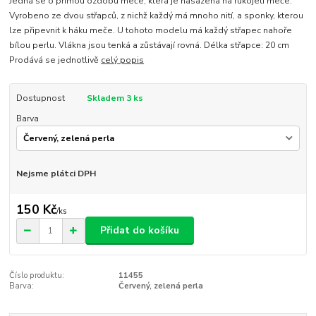
Jedná se o přímou ozdobu meče, která je nasazena na rukojeti meče.
Vyrobeno ze dvou střapců, z nichž každý má mnoho nití, a sponky, kterou
lze připevnit k háku meče. U tohoto modelu má každý střapec nahoře
bílou perlu. Vlákna jsou tenká a zůstávají rovná. Délka střapce: 20 cm
Prodává se jednotlivě
celý popis
Dostupnost
Skladem 3 ks
Barva
Nejsme plátci DPH
150 Kč
/
ks
Přidat do košíku
Číslo produktu:
11455
Barva:
Červený, zelená perla