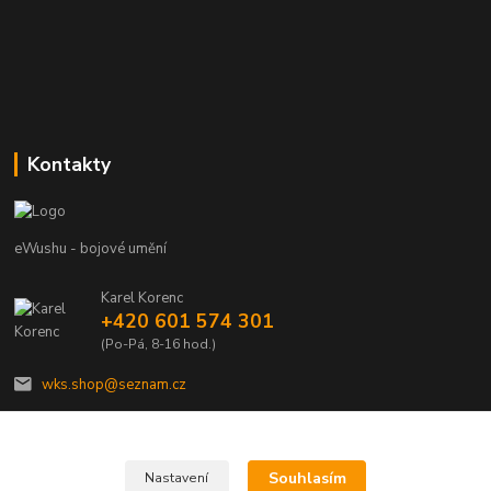
Kontakty
eWushu - bojové umění
Karel Korenc
+420 601 574 301
(Po-Pá, 8-16 hod.)
wks.shop@seznam.cz
Souhlasím
Nastavení