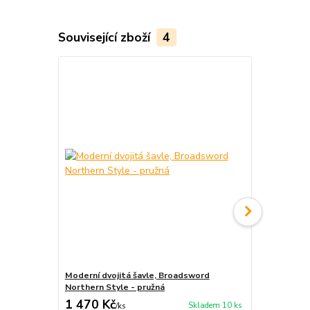
Související zboží
4
Moderní dvojitá šavle, Broadsword
Šavle Duili
Northern Style - pružná
tuhý
1 470 Kč
660 Kč
Skladem 10 ks
/
ks
/
ks