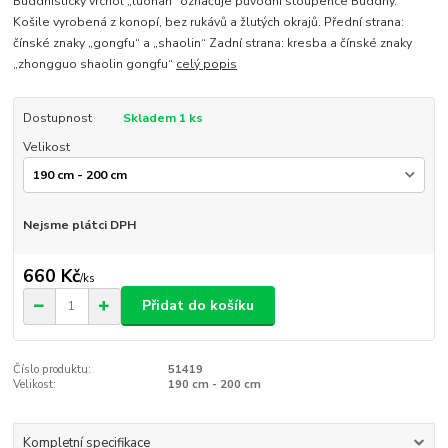
Buddhistický vrchol „luohan“ označuje původní stoupence Buddhy.
Košile vyrobená z konopí, bez rukávů a žlutých okrajů. Přední strana:
čínské znaky „gongfu“ a „shaolin“ Zadní strana: kresba a čínské znaky
„zhongguo shaolin gongfu“
celý popis
Dostupnost
Skladem 1 ks
Velikost
Nejsme plátci DPH
660 Kč
/
ks
Přidat do košíku
Číslo produktu:
51419
Velikost:
190 cm - 200 cm
Kompletní specifikace