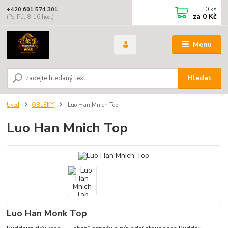
0
ks
+420 601 574 301
za
0 Kč
(Po-Pá, 8-16 hod.)
Menu
Hledat
Úvod
OBLEKY
Luo Han Mnich Top
Luo Han Mnich Top
Luo Han Monk Top