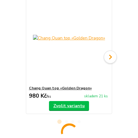
Chang Quan top «Golden Dragon»
Kung-fu, ka
980 Kč
550 Kč
skladem 21 ks
/
ks
/
ks
Zvolit variantu