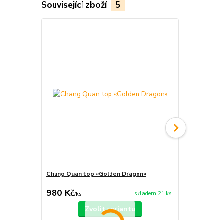
Související zboží
5
Akce
Chang Quan top «Golden Dragon»
Chang Quan 
cena od
980 Kč
660 Kč
skladem 21 ks
/
ks
/
ks
Zvolit variantu