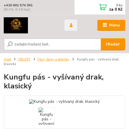
0
ks
+420 601 574 301
za
0 Kč
(Po-Pá, 8-16 hod.)
Menu
Hledat
Úvod
OBLEKY
Pásy, šerpy a doplňky
Kungfu pás - vyšívaný drak,
klasický
Kungfu pás - vyšívaný drak,
klasický