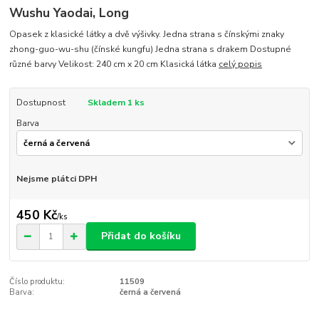
Wushu Yaodai, Long
Opasek z klasické látky a dvě výšivky. Jedna strana s čínskými znaky
zhong-guo-wu-shu (čínské kungfu) Jedna strana s drakem Dostupné
různé barvy Velikost: 240 cm x 20 cm Klasická látka
celý popis
Dostupnost
Skladem 1 ks
Barva
Nejsme plátci DPH
450 Kč
/
ks
Přidat do košíku
Číslo produktu:
11509
Barva:
černá a červená