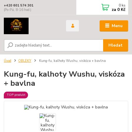
0
ks
+420 601 574 301
za
0 Kč
(Po-Pá, 8-16 hod.)
Menu
Hledat
Úvod
OBLEKY
Kung-fu, kalhoty Wushu, viskóza + bavlna
Kung-fu, kalhoty Wushu, viskóza
+ bavlna
TOP produkt