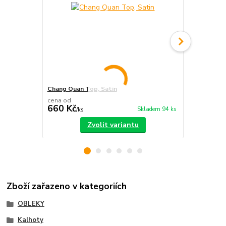
Chang Quan Top, Satin
Chang Quan
cena od
660 Kč
980 Kč
Skladem 94 ks
/
ks
/
ks
Zvolit variantu
Zboží zařazeno v kategoriích
OBLEKY
Kalhoty