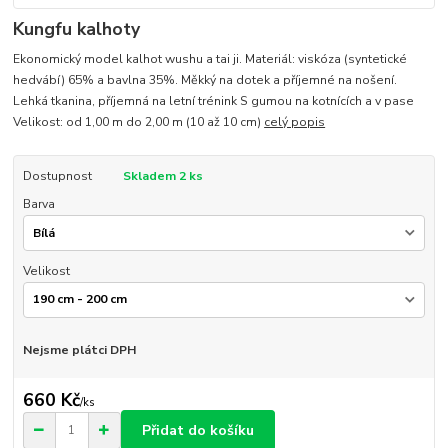
Kungfu kalhoty
Ekonomický model kalhot wushu a tai ji. Materiál: viskóza (syntetické
hedvábí) 65% a bavlna 35%. Měkký na dotek a příjemné na nošení.
Lehká tkanina, příjemná na letní trénink S gumou na kotnících a v pase
Velikost: od 1,00 m do 2,00 m (10 až 10 cm)
celý popis
Dostupnost
Skladem 2 ks
Barva
Velikost
Nejsme plátci DPH
660 Kč
/
ks
Přidat do košíku