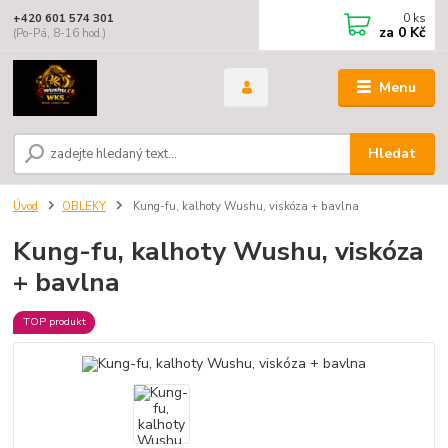
0
ks
+420 601 574 301
za
0 Kč
(Po-Pá, 8-16 hod.)
Menu
Hledat
Úvod
OBLEKY
Kung-fu, kalhoty Wushu, viskóza + bavlna
Kung-fu, kalhoty Wushu, viskóza
+ bavlna
TOP produkt