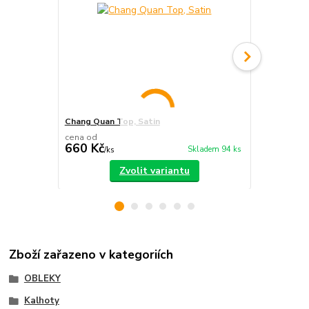
Chang Quan Top, Satin
Chang Quan
cena od
660 Kč
980 Kč
Skladem 94 ks
/
ks
/
ks
Zvolit variantu
Zboží zařazeno v kategoriích
OBLEKY
Kalhoty