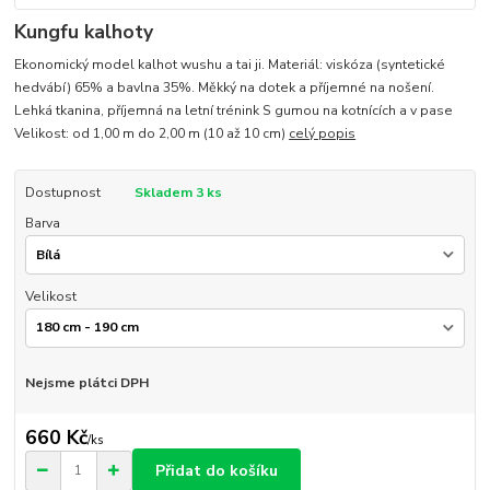
Kungfu kalhoty
Ekonomický model kalhot wushu a tai ji. Materiál: viskóza (syntetické
hedvábí) 65% a bavlna 35%. Měkký na dotek a příjemné na nošení.
Lehká tkanina, příjemná na letní trénink S gumou na kotnících a v pase
Velikost: od 1,00 m do 2,00 m (10 až 10 cm)
celý popis
Dostupnost
Skladem 3 ks
Barva
Velikost
Nejsme plátci DPH
660 Kč
/
ks
Přidat do košíku