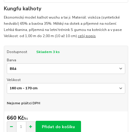
Kungfu kalhoty
Ekonomický model kalhot wushu a tai ji. Materiál: viskóza (syntetické
hedvábí) 65% a bavlna 35%. Měkký na dotek a příjemné na nošení.
Lehká tkanina, příjemná na letní trénink S gumou na kotnících a v pase
Velikost: od 1,00 m do 2,00 m (10 až 10 cm)
celý popis
Dostupnost
Skladem 3 ks
Barva
Velikost
Nejsme plátci DPH
660 Kč
/
ks
Přidat do košíku