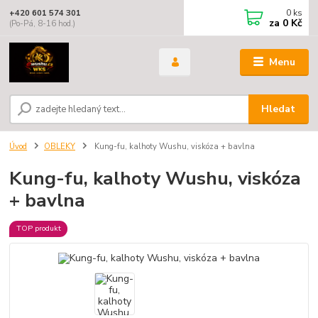
0
ks
+420 601 574 301
za
0 Kč
(Po-Pá, 8-16 hod.)
Menu
Hledat
Úvod
OBLEKY
Kung-fu, kalhoty Wushu, viskóza + bavlna
Kung-fu, kalhoty Wushu, viskóza
+ bavlna
TOP produkt