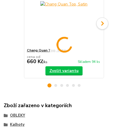
Chang Quan Top, Satin
Chang Quan
cena od
660 Kč
980 Kč
Skladem 94 ks
/
ks
/
ks
Zvolit variantu
Zboží zařazeno v kategoriích
OBLEKY
Kalhoty