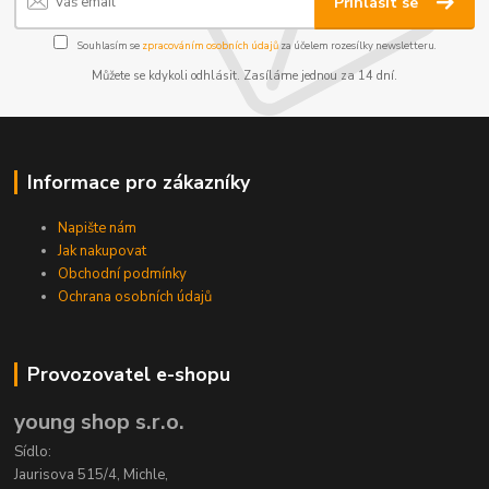
Přihlásit se
Souhlasím se
zpracováním osobních údajů
za účelem rozesílky newsletteru.
Můžete se kdykoli odhlásit. Zasíláme jednou za 14 dní.
Informace pro zákazníky
Napište nám
Jak nakupovat
Obchodní podmínky
Ochrana osobních údajů
Provozovatel e-shopu
young shop s.r.o.
Sídlo:
Jaurisova 515/4, Michle,