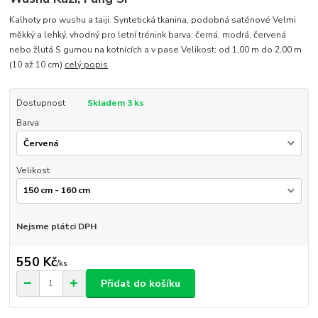
Kalhoty pro wushu a taiji. Syntetická tkanina, podobná saténové Velmi
měkký a lehký, vhodný pro letní trénink barva: černá, modrá, červená
nebo žlutá S gumou na kotnících a v pase Velikost: od 1,00 m do 2,00 m
(10 až 10 cm)
celý popis
Dostupnost
Skladem 3 ks
Barva
Velikost
Nejsme plátci DPH
550 Kč
/
ks
Přidat do košíku