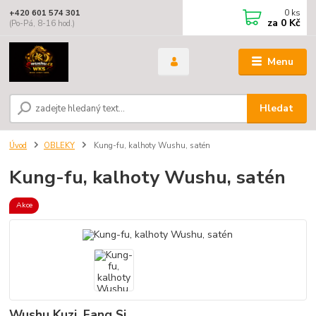
0
ks
+420 601 574 301
za
0 Kč
(Po-Pá, 8-16 hod.)
Menu
Hledat
Úvod
OBLEKY
Kung-fu, kalhoty Wushu, satén
Kung-fu, kalhoty Wushu, satén
Akce
Wushu Kuzi, Fang Si