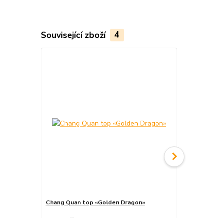
Související zboží
4
Akce
Chang Quan top «Golden Dragon»
Chang Quan 
cena od