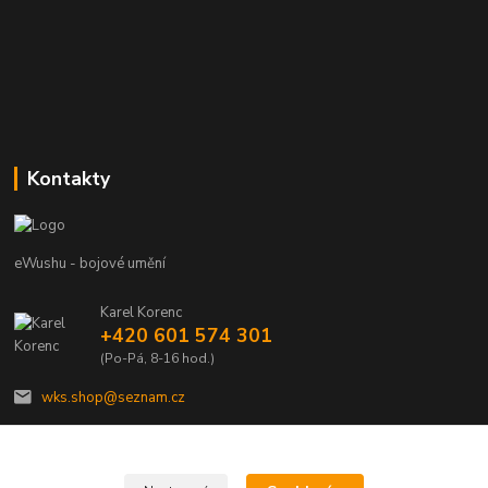
Kontakty
eWushu - bojové umění
Karel Korenc
+420 601 574 301
(Po-Pá, 8-16 hod.)
wks.shop@seznam.cz