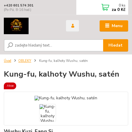
0
ks
+420 601 574 301
za
0 Kč
(Po-Pá, 8-16 hod.)
Menu
Hledat
Úvod
OBLEKY
Kung-fu, kalhoty Wushu, satén
Kung-fu, kalhoty Wushu, satén
Akce
Wushu Kuzi, Fang Si