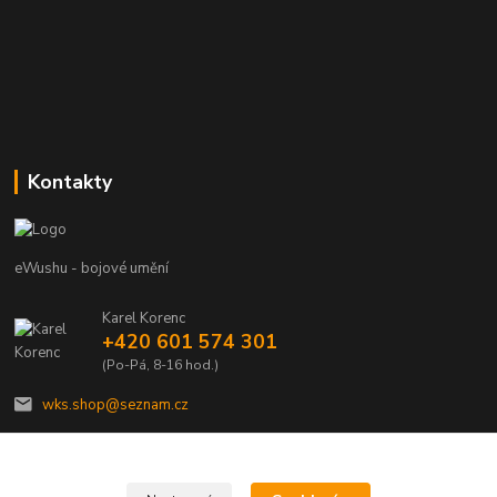
Kontakty
eWushu - bojové umění
Karel Korenc
+420 601 574 301
(Po-Pá, 8-16 hod.)
wks.shop@seznam.cz