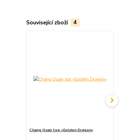
Související zboží
4
Akce
Chang Quan top «Golden Dragon»
Chang Quan 
cena od