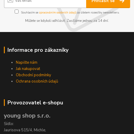
Přihlásit se
Souhlasím se
zpracováním osobních údajů
za účelem rozesílky newsletteru.
Můžete se kdykoli odhlásit. Zasíláme jednou za 14 dní.
Informace pro zákazníky
Napište nám
Jak nakupovat
Obchodní podmínky
Ochrana osobních údajů
Provozovatel e-shopu
young shop s.r.o.
Sídlo:
Jaurisova 515/4, Michle,