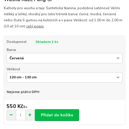
Kalhoty pro wushu a taiji. Syntetická tkanina, podobná saténové Velmi
měkký a lehký, vhodný pro letní trénink barva: černá, modrá, červená
nebo žlutá S gumou na kotnících a v pase Velikost: od 1,00 m do 2,00 m
(10 až 10 cm)
celý popis
Dostupnost
Skladem 1 ks
Barva
Velikost
Nejsme plátci DPH
550 Kč
/
ks
Přidat do košíku