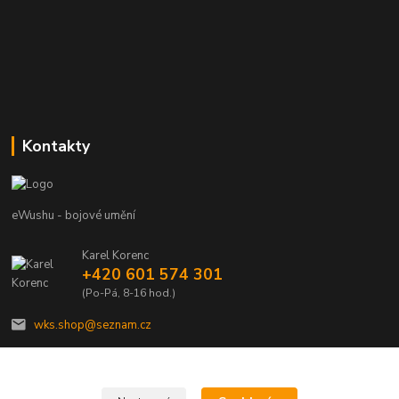
Kontakty
eWushu - bojové umění
Karel Korenc
+420 601 574 301
(Po-Pá, 8-16 hod.)
wks.shop@seznam.cz