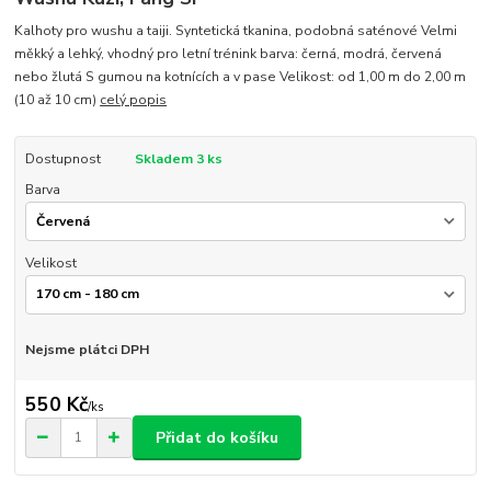
Kalhoty pro wushu a taiji. Syntetická tkanina, podobná saténové Velmi
měkký a lehký, vhodný pro letní trénink barva: černá, modrá, červená
nebo žlutá S gumou na kotnících a v pase Velikost: od 1,00 m do 2,00 m
(10 až 10 cm)
celý popis
Dostupnost
Skladem 3 ks
Barva
Velikost
Nejsme plátci DPH
550 Kč
/
ks
Přidat do košíku