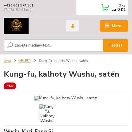
0
ks
+420 601 574 301
za
0 Kč
(Po-Pá, 8-16 hod.)
Menu
Hledat
Úvod
OBLEKY
Kung-fu, kalhoty Wushu, satén
Kung-fu, kalhoty Wushu, satén
Akce
Wushu Kuzi, Fang Si