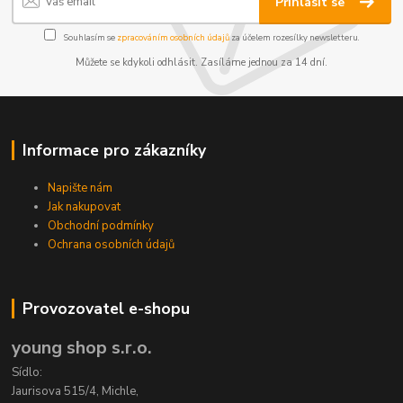
Přihlásit se
Souhlasím se
zpracováním osobních údajů
za účelem rozesílky newsletteru.
Můžete se kdykoli odhlásit. Zasíláme jednou za 14 dní.
Informace pro zákazníky
Napište nám
Jak nakupovat
Obchodní podmínky
Ochrana osobních údajů
Provozovatel e-shopu
young shop s.r.o.
Sídlo:
Jaurisova 515/4, Michle,