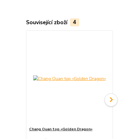
Související zboží
4
Akce
Chang Quan top «Golden Dragon»
Chang Quan 
cena od