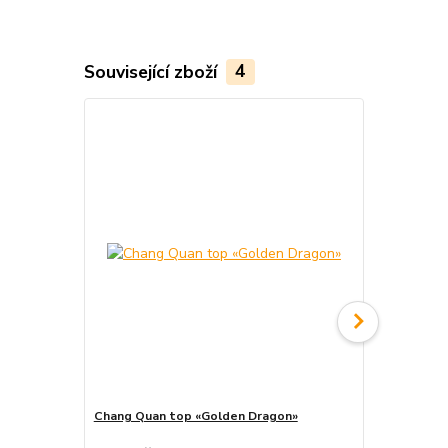
Související zboží
4
Akce
Chang Quan top «Golden Dragon»
Chang Quan 
cena od