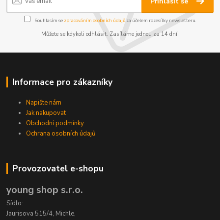
Přihlásit se
Souhlasím se
zpracováním osobních údajů
za účelem rozesílky newsletteru.
Můžete se kdykoli odhlásit. Zasíláme jednou za 14 dní.
Informace pro zákazníky
Napište nám
Jak nakupovat
Obchodní podmínky
Ochrana osobních údajů
Provozovatel e-shopu
young shop s.r.o.
Sídlo:
Jaurisova 515/4, Michle,