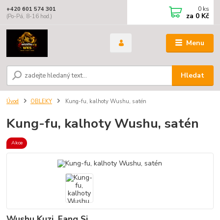
0
ks
+420 601 574 301
za
0 Kč
(Po-Pá, 8-16 hod.)
Menu
Hledat
Úvod
OBLEKY
Kung-fu, kalhoty Wushu, satén
Kung-fu, kalhoty Wushu, satén
Akce
Wushu Kuzi, Fang Si