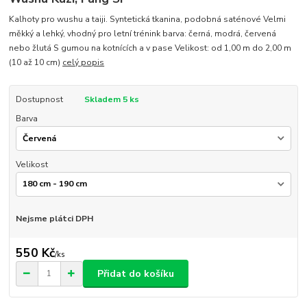
Kalhoty pro wushu a taiji. Syntetická tkanina, podobná saténové Velmi
měkký a lehký, vhodný pro letní trénink barva: černá, modrá, červená
nebo žlutá S gumou na kotnících a v pase Velikost: od 1,00 m do 2,00 m
(10 až 10 cm)
celý popis
Dostupnost
Skladem 5 ks
Barva
Velikost
Nejsme plátci DPH
550 Kč
/
ks
Přidat do košíku