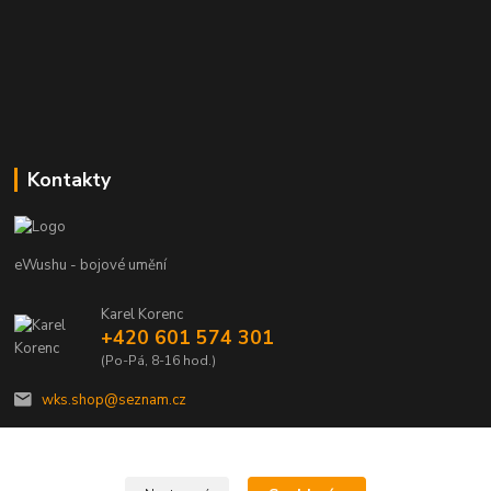
Kontakty
eWushu - bojové umění
Karel Korenc
+420 601 574 301
(Po-Pá, 8-16 hod.)
wks.shop@seznam.cz