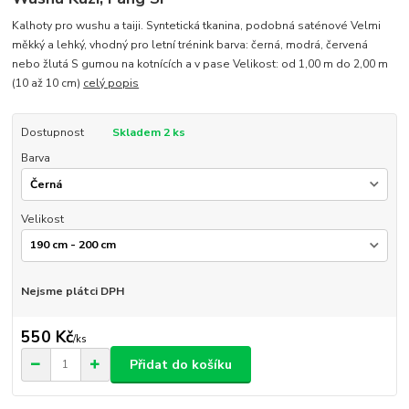
Kalhoty pro wushu a taiji. Syntetická tkanina, podobná saténové Velmi
měkký a lehký, vhodný pro letní trénink barva: černá, modrá, červená
nebo žlutá S gumou na kotnících a v pase Velikost: od 1,00 m do 2,00 m
(10 až 10 cm)
celý popis
Dostupnost
Skladem 2 ks
Barva
Velikost
Nejsme plátci DPH
550 Kč
/
ks
Přidat do košíku