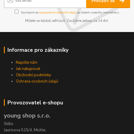
Přihlásit se
Souhlasím se
zpracováním osobních údajů
za účelem rozesílky newsletteru.
Můžete se kdykoli odhlásit. Zasíláme jednou za 14 dní.
Informace pro zákazníky
Napište nám
Jak nakupovat
Obchodní podmínky
Ochrana osobních údajů
Provozovatel e-shopu
young shop s.r.o.
Sídlo:
Jaurisova 515/4, Michle,