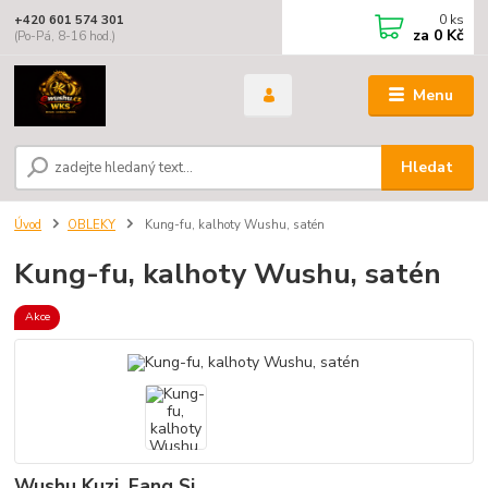
0
ks
+420 601 574 301
za
0 Kč
(Po-Pá, 8-16 hod.)
Menu
Hledat
Úvod
OBLEKY
Kung-fu, kalhoty Wushu, satén
Kung-fu, kalhoty Wushu, satén
Akce
Wushu Kuzi, Fang Si