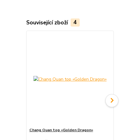
Související zboží
4
Akce
Chang Quan top «Golden Dragon»
Chang Quan 
cena od