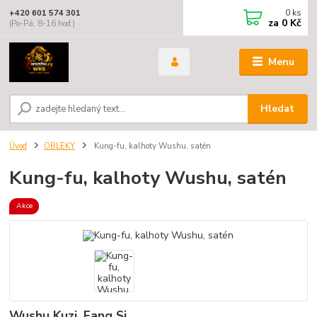
0
ks
+420 601 574 301
za
0 Kč
(Po-Pá, 8-16 hod.)
Menu
Hledat
Úvod
OBLEKY
Kung-fu, kalhoty Wushu, satén
Kung-fu, kalhoty Wushu, satén
Akce
Wushu Kuzi, Fang Si