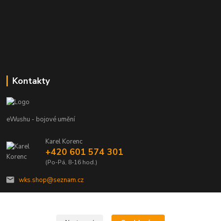
Kontakty
eWushu - bojové umění
Karel Korenc
+420 601 574 301
(Po-Pá, 8-16 hod.)
wks.shop@seznam.cz