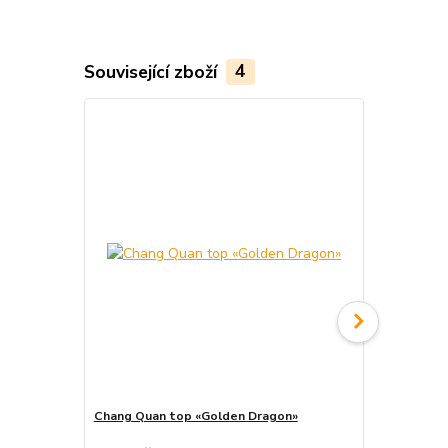
Související zboží
4
Akce
Chang Quan top «Golden Dragon»
Chang Quan 
cena od