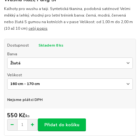
Kalhoty pro wushu a taiji. Syntetická tkanina, podobná saténové Velmi
měkký a lehký, vhodný pro letní trénink barva: černá, modrá, červená
nebo žlutá S gumou na kotnících a v pase Velikost: od 1,00 m do 2,00 m
(10 až 10 cm)
celý popis
Dostupnost
Skladem 8 ks
Barva
Velikost
Nejsme plátci DPH
550 Kč
/
ks
Přidat do košíku