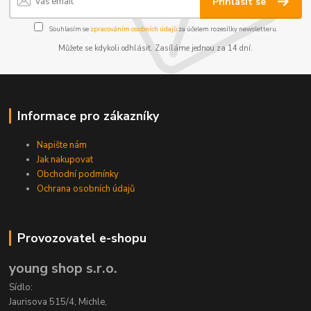
Přihlásit se
Souhlasím se
zpracováním osobních údajů
za účelem rozesílky newsletteru.
Můžete se kdykoli odhlásit. Zasíláme jednou za 14 dní.
Informace pro zákazníky
Napište nám
Jak nakupovat
Obchodní podmínky
Ochrana osobních údajů
Provozovatel e-shopu
young shop s.r.o.
Sídlo:
Jaurisova 515/4, Michle,