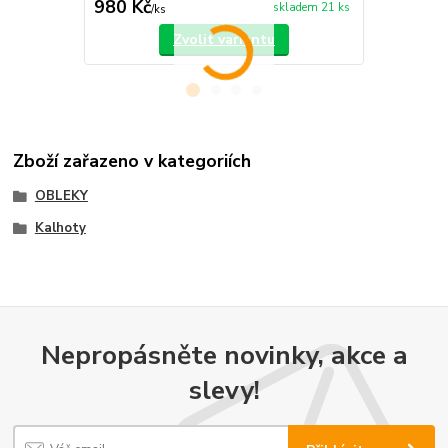
980 Kč
660 Kč
skladem 21 ks
/
ks
/
ks
Zvolit variantu
Zboží zařazeno v kategoriích
OBLEKY
Kalhoty
Nepropásněte novinky, akce a
slevy!