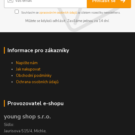
Přihlásit se
Souhlasím se
zpracováním osobních údajů
za účelem rozesílky newsletteru.
Můžete se kdykoli odhlásit. Zasíláme jednou za 14 dní.
Informace pro zákazníky
Napište nám
Jak nakupovat
Obchodní podmínky
Ochrana osobních údajů
Provozovatel e-shopu
young shop s.r.o.
Sídlo:
Jaurisova 515/4, Michle,