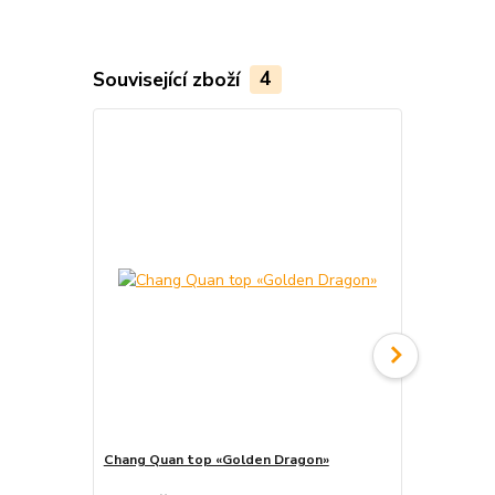
Související zboží
4
Akce
Chang Quan top «Golden Dragon»
Chang Quan 
cena od