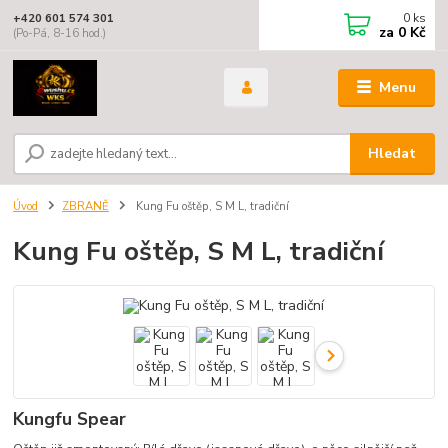
0
ks
+420 601 574 301
za
0 Kč
(Po-Pá, 8-16 hod.)
Menu
Hledat
Úvod
ZBRANĚ
Kung Fu oštěp, S M L, tradiční
Kung Fu oštěp, S M L, tradiční
Kungfu Spear