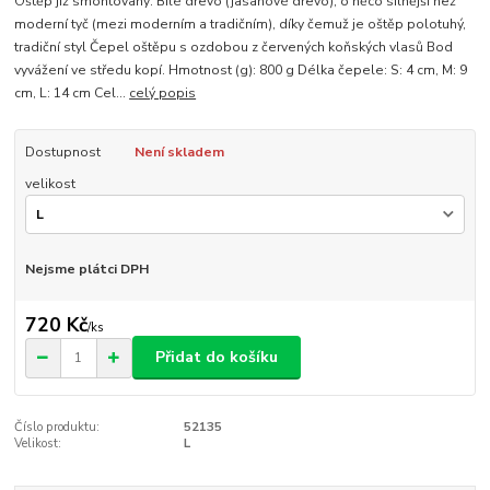
Oštěp již smontovaný: Bílé dřevo (jasanové dřevo), o něco silnější než
moderní tyč (mezi moderním a tradičním), díky čemuž je oštěp polotuhý,
tradiční styl Čepel oštěpu s ozdobou z červených koňských vlasů Bod
vyvážení ve středu kopí. Hmotnost (g): 800 g Délka čepele: S: 4 cm, M: 9
cm, L: 14 cm Cel...
celý popis
Dostupnost
Není skladem
velikost
Nejsme plátci DPH
720 Kč
/
ks
Přidat do košíku
Číslo produktu:
52135
Velikost:
L