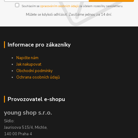
Souhlasím se
zpracováním osobních údajů
za účelem rozesílky newsletteru.
Můžete se kdykoli odhlásit. Zasíláme jednou za 14 dní.
Informace pro zákazníky
Napište nám
Jak nakupovat
Obchodní podmínky
Ochrana osobních údajů
Provozovatel e-shopu
young shop s.r.o.
Sídlo:
Jaurisova 515/4, Michle,
140 00 Praha 4