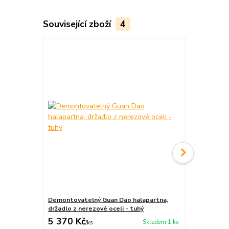
Související zboží
4
Demontovatelný Guan Dao halapartna,
Kung Fu oště
držadlo z nerezové oceli - tuhý
cena od
5 370 Kč
660 Kč
Skladem 1 ks
/
ks
/
ks