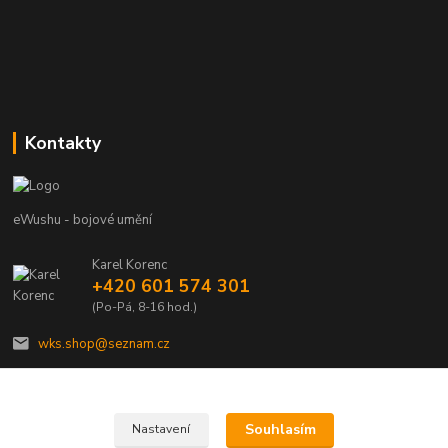
Kontakty
eWushu - bojové umění
Karel Korenc
+420 601 574 301
(Po-Pá, 8-16 hod.)
wks.shop@seznam.cz
Souhlasím
Nastavení