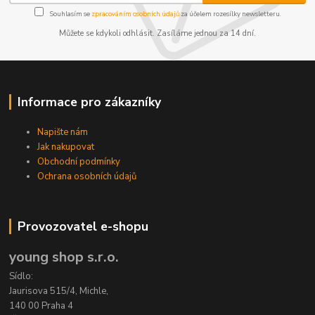
Souhlasím se
zpracováním osobních údajů
za účelem rozesílky newsletteru.
Můžete se kdykoli odhlásit. Zasíláme jednou za 14 dní.
Informace pro zákazníky
Napište nám
Jak nakupovat
Obchodní podmínky
Ochrana osobních údajů
Provozovatel e-shopu
young shop s.r.o.
Sídlo:
Jaurisova 515/4, Michle,
140 00 Praha 4