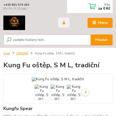
0
ks
+420 601 574 301
za
0 Kč
(Po-Pá, 8-16 hod.)
Menu
Hledat
Úvod
ZBRANĚ
Kung Fu oštěp, S M L, tradiční
Kung Fu oštěp, S M L, tradiční
Kungfu Spear