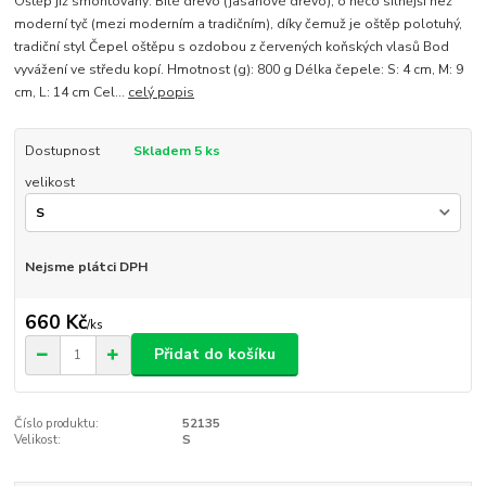
Oštěp již smontovaný: Bílé dřevo (jasanové dřevo), o něco silnější než
moderní tyč (mezi moderním a tradičním), díky čemuž je oštěp polotuhý,
tradiční styl Čepel oštěpu s ozdobou z červených koňských vlasů Bod
vyvážení ve středu kopí. Hmotnost (g): 800 g Délka čepele: S: 4 cm, M: 9
cm, L: 14 cm Cel...
celý popis
Dostupnost
Skladem 5 ks
velikost
Nejsme plátci DPH
660 Kč
/
ks
Přidat do košíku
Číslo produktu:
52135
Velikost:
S