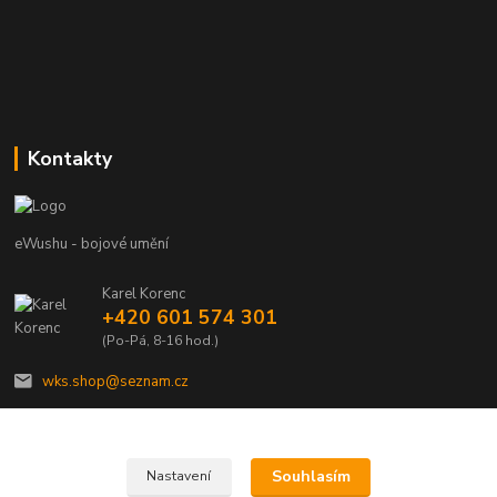
Kontakty
eWushu - bojové umění
Karel Korenc
+420 601 574 301
(Po-Pá, 8-16 hod.)
wks.shop@seznam.cz
Souhlasím
Nastavení