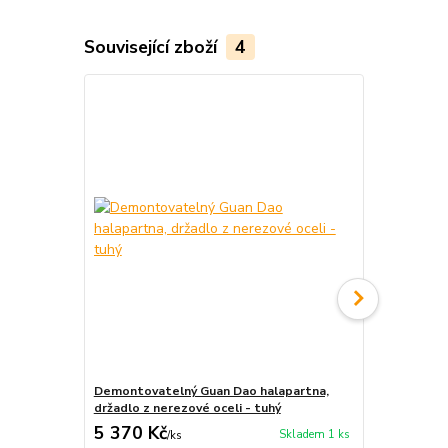
Související zboží
4
Demontovatelný Guan Dao halapartna,
Kung Fu oště
držadlo z nerezové oceli - tuhý
cena od
5 370 Kč
660 Kč
Skladem 1 ks
/
ks
/
ks