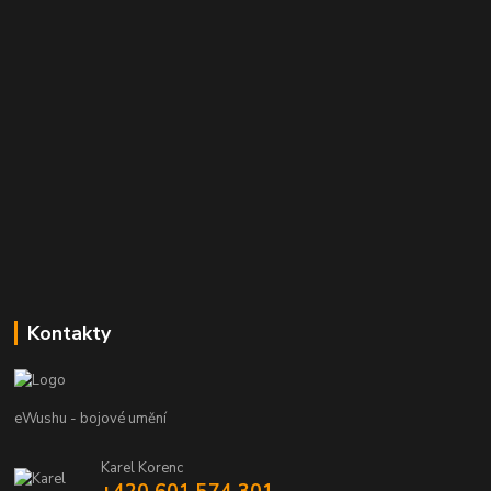
Kontakty
eWushu - bojové umění
Karel Korenc
+420 601 574 301