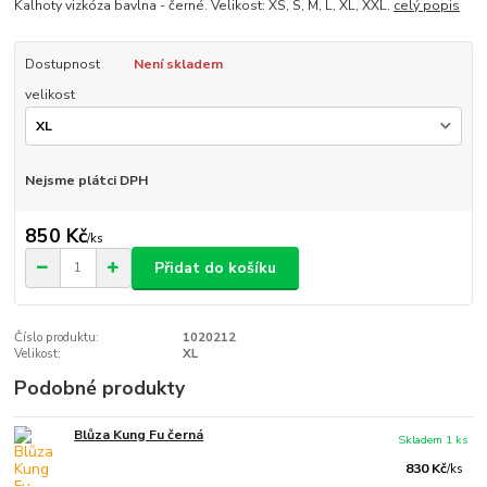
Kalhoty vizkóza bavlna - černé. Velikost: XS, S, M, L, XL, XXL.
celý popis
Dostupnost
Není skladem
velikost
Nejsme plátci DPH
850 Kč
/
ks
Přidat do košíku
Číslo produktu:
1020212
Velikost:
XL
Podobné produkty
Blůza Kung Fu černá
Skladem 1 ks
830 Kč
/
ks