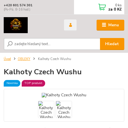
0
ks
+420 601 574 301
za
0 Kč
(Po-Pá, 8-16 hod.)
Menu
Hledat
Úvod
OBLEKY
Kalhoty Czech Wushu
Kalhoty Czech Wushu
Novinka
TOP produkt