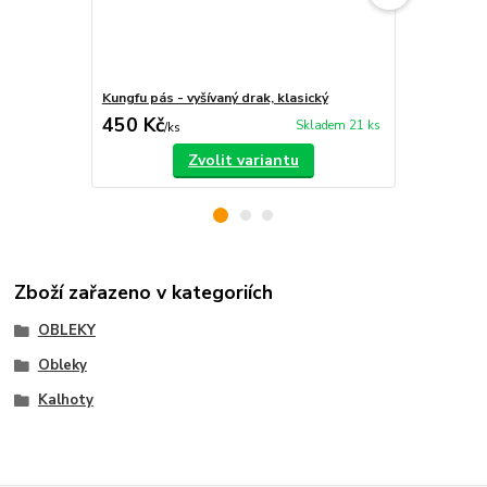
Kungfu pás - vyšívaný drak, klasický
Pás Kungfu
450 Kč
150 Kč
Skladem 21 ks
/
ks
/
ks
Zvolit variantu
Zboží zařazeno v kategoriích
OBLEKY
Obleky
Kalhoty