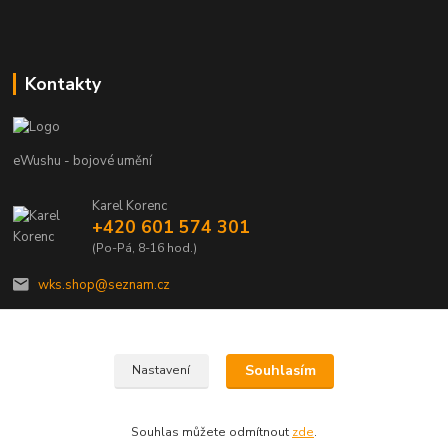
Kontakty
eWushu - bojové umění
Karel Korenc
+420 601 574 301
(Po-Pá, 8-16 hod.)
wks.shop@seznam.cz
Souhlasím
Nastavení
© Copyright 2021 - Young shop s.r.o., Jaurisova 515/4, Michle, 140 00 Praha 4
Souhlas můžete odmítnout
zde
.
Vytvořeno na
Eshop-rychle.cz