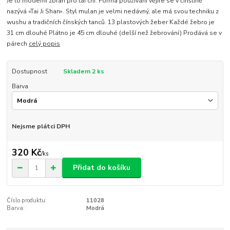
Je to moderní zbraň pro tai chi. Forma používání vějíře se v čínštině
nazývá «Tai Ji Shan». Styl mulan je velmi nedávný, ale má svou techniku z
wushu a tradičních čínských tanců. 13 plastových žeber Každé žebro je
31 cm dlouhé Plátno je 45 cm dlouhé (delší než žebrování) Prodává se v
párech
celý popis
Dostupnost
Skladem 2 ks
Barva
Nejsme plátci DPH
320 Kč
/
ks
Přidat do košíku
Číslo produktu:
11028
Barva:
Modrá