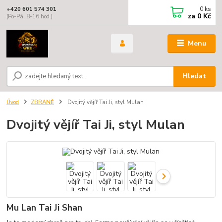
0
ks
+420 601 574 301
za
0 Kč
(Po-Pá, 8-16 hod.)
Menu
Hledat
Úvod
ZBRANĚ
Dvojitý vějíř Tai Ji, styl Mulan
Dvojitý vějíř Tai Ji, styl Mulan
Mu Lan Tai Ji Shan