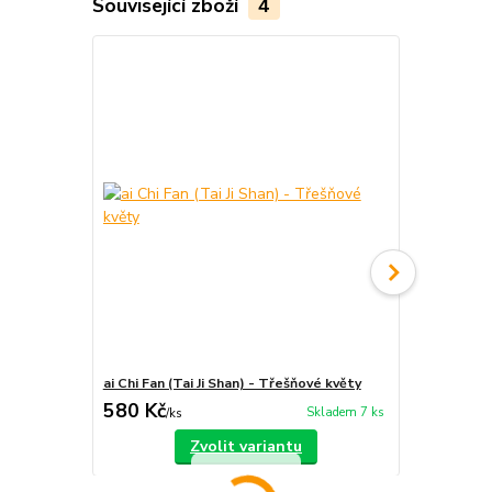
Související zboží
4
ai Chi Fan (Tai Ji Shan) - Třešňové květy
Tai Chi vějíř
580 Kč
360 Kč
Skladem 7 ks
/
ks
/
ks
Zvolit variantu