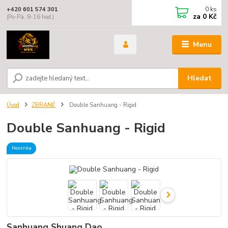
0
ks
+420 601 574 301
za
0 Kč
(Po-Pá, 8-16 hod.)
Menu
Hledat
Úvod
ZBRANĚ
Double Sanhuang - Rigid
Double Sanhuang - Rigid
Novinka
Sanhuang Shuang Dao