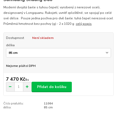
Moderní dvojitá šavle s tuhou čepelí, vyrobený z nerezové oceli,
designovaný v Longquanu. Rukojeti, uvnitř zploštěné, se spojují po celé
své délce. Pouze jedna pochva pro dvě šavle. tuhá čepel nerezová ocel
Průměrná hmotnost bez pochvy (g) - 2 x 1020 g
celý popis
Dostupnost
Není skladem
délka
Nejsme plátci DPH
7 470 Kč
/
ks
Přidat do košíku
Číslo produktu:
11064
délka:
85 cm