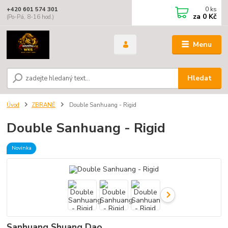
0
ks
+420 601 574 301
za
0 Kč
(Po-Pá, 8-16 hod.)
Menu
Hledat
Úvod
ZBRANĚ
Double Sanhuang - Rigid
Double Sanhuang - Rigid
Novinka
Sanhuang Shuang Dao