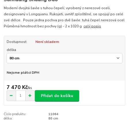
Moderní dvojitá šavle s tuhou čepelí, vyrobený z nerezové oceli,
designovaný v Longquanu. Rukojeti, uvnitř zploštěné, se spojují po celé
své délce. Pouze jedna pochva pro dvě šavle. tuhá čepel nerezová ocel
Průměrná hmotnost bez pochvy (g) - 2 x 1020 g
celý popis
Dostupnost
Není skladem
délka
Nejsme plátci DPH
7 470 Kč
/
ks
Přidat do košíku
Číslo produktu:
11064
délka:
80 cm