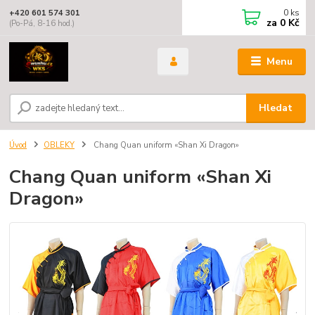
0
ks
+420 601 574 301
za
0 Kč
(Po-Pá, 8-16 hod.)
Menu
Hledat
Úvod
OBLEKY
Chang Quan uniform «Shan Xi Dragon»
Chang Quan uniform «Shan Xi
Dragon»