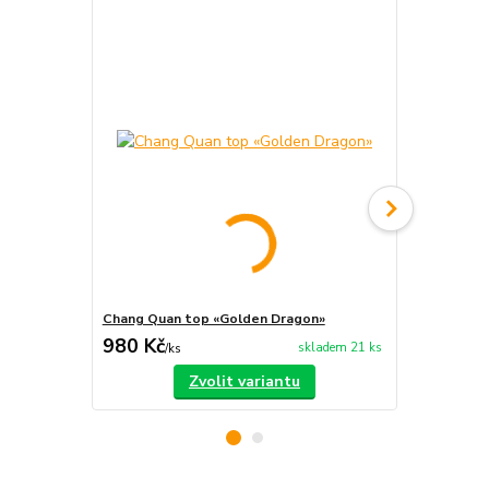
Chang Quan top «Golden Dragon»
Chang Quan 
980 Kč
750 Kč
skladem 21 ks
/
ks
/
ks
Zvolit variantu