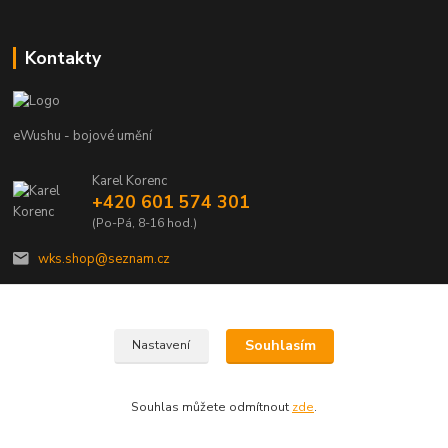
Kontakty
eWushu - bojové umění
Karel Korenc
+420 601 574 301
(Po-Pá, 8-16 hod.)
wks.shop@seznam.cz
Souhlasím
Nastavení
© Copyright 2021 - Young shop s.r.o., Jaurisova 515/4, Michle, 140 00 Praha 4
Souhlas můžete odmítnout
zde
.
Vytvořeno na
Eshop-rychle.cz