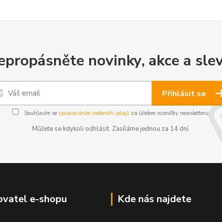
epropásněte novinky, akce a slev
Přihlásit se
Souhlasím se
zpracováním osobních údajů
za účelem rozesílky newsletteru.
Můžete se kdykoli odhlásit. Zasíláme jednou za 14 dní.
vatel e-shopu
Kde nás najdete