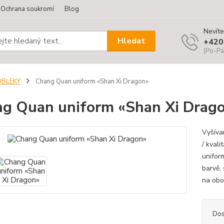
Ochrana soukromí
Blog
Nevíte
Hledat
+420
(Po-Pá
OBLEKY
Chang Quan uniform «Shan Xi Dragon»
g Quan uniform «Shan Xi Drag
Vyšíva
/ kval
unifor
barvě,
na obou
Dos