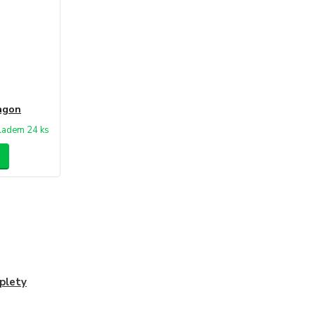
agon
ladem 24 ks
plety