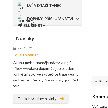
LVÍ A DRAČÍ TANEC
DOPŇKY, PŘÍSLUŠENSTVÍ
Novinky
25.04.2021
Co je to Wushu
Wushu (nebo známější název kung fu)
někdy vyvolává dojem, že jde o jeden
konkrétní styl. Ve skutečnosti ale wushu
zastřešuje všechny čínské styly, jak...
číst
Kompl
celé
Komple
Zobrazit všechny novinky
Vyšívaná 