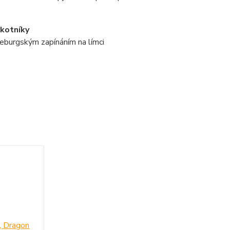
 kotníky
ndeburgským zapínáním na límci