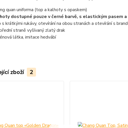
ng quan uniforma (top a kalhoty s opaskem)
hoty dostupné pouze v černé barvě, s elastickým pasem a
 s krátkými rukávy, otevírání na obou stranách a otevírání s bra
přední straně vyšívaný zlatý drak
énová látka, imitace hedvábí
jící zboží
2