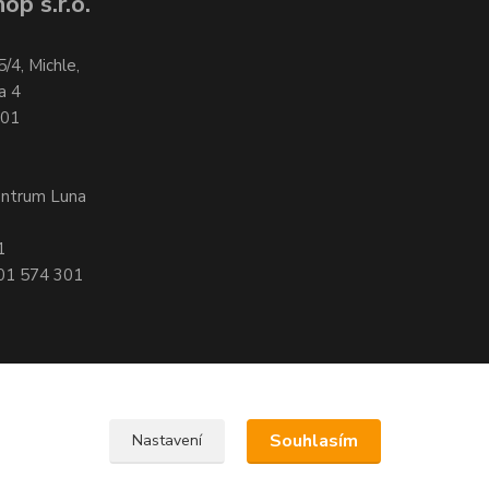
op s.r.o.
5/4, Michle,
a 4
701
entrum Luna
1
601 574 301
Souhlasím
Nastavení
, 140 00 Praha 4