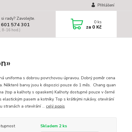
Přihlášení
 si rady? Zavolejte.
0
ks
 601 574 301
za
0 Kč
, 8-16 hod.)
on»
ná uniforma s dobrou povrchovou úpravou. Dobrý poměr cena
ita. Některé barvy jsou k dispozici pouze do 1 měs. Chang quan
ma (top a kalhoty s opaskem) Kalhoty dostupné pouze v černé
 s elastickým pasem a kotníky Top s krátkými rukávy, otevírání
 stranách a otevírání ...
celý popis
tupnost
Skladem 2 ks