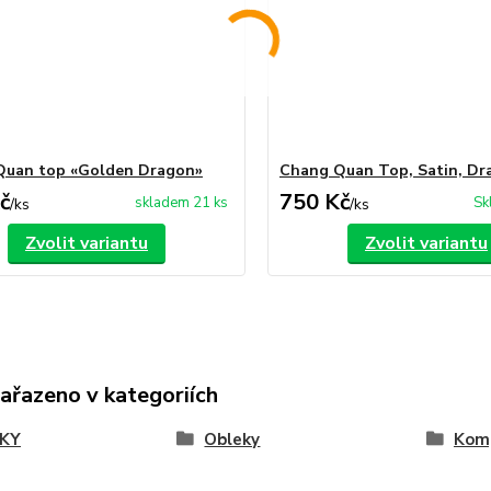
Quan top «Golden Dragon»
Chang Quan Top, Satin, Dr
č
750 Kč
skladem 21 ks
Sk
/
ks
/
ks
Zvolit variantu
Zvolit variantu
zařazeno v kategoriích
KY
Obleky
Kom