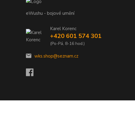
eWushu - bojové umění
Karel Korenc
+420 601 574 301
(Po-Pá, 8-16 hod.)
wks.shop@seznam.cz
Vytvořeno na
Eshop-rychle.cz