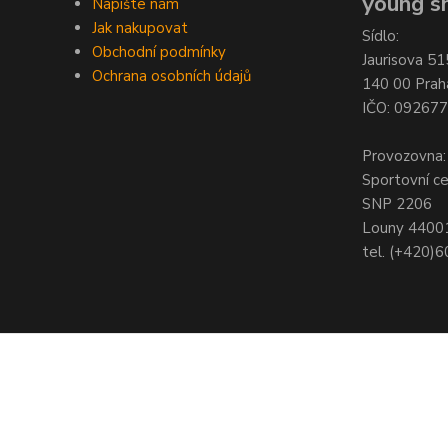
young sh
Napište nám
Jak nakupovat
Sídlo:
Obchodní podmínky
Jaurisova 51
Ochrana osobních údajů
140 00 Prah
IČO: 09267
Provozovna:
Sportovní c
SNP 2206
Louny 4400
tel. (+420)
© Copyright 2021 - Young shop s.r.o., Jaurisova 515/4, Michle