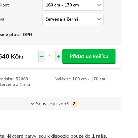
ikost
va
sme plátci DPH
540 Kč
Přidat do košíku
/
ks
roduktu:
52069
Velikost:
160 cm - 170 cm
červená a černá
Související zboží
2
ta
.
Některé barvy jsou k dispozici pouze do
1 měs.