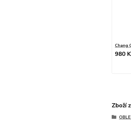
Chang 
980 K
Zboží 
OBLE