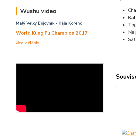
Wushu video
Cha
Kal
Malý Velký Bojovník
- Kája Korenc
Top
Na 
World Kung Fu Champion 2017
Sat
více v článku......
Souvise