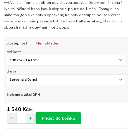
Vyšívaná uniforma s dobrou povrchovou úpravou. Dobrý poměr cena /
kvalita. Některé barvy jsou k dispozici pouze do 1 měs. Chang quan
uniforma (top a kalhoty s opaskem) Kalhoty dostupné pouze v černé
barvě, s elastickým pasem a kotníky Top s krátkými rukávy, otevírání na
obou stranách a otevírání ...
celý popis
Dostupnost
Není skladem
Velikost
Barva
Nejsme plátci DPH
1 540 Kč
/
ks
Přidat do košíku