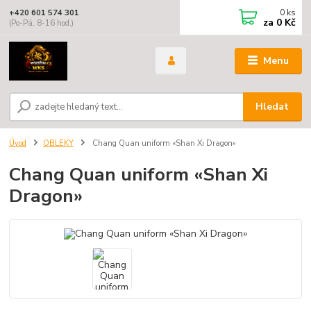
0
ks
+420 601 574 301
za
0 Kč
(Po-Pá, 8-16 hod.)
Menu
Hledat
Úvod
OBLEKY
Chang Quan uniform «Shan Xi Dragon»
Chang Quan uniform «Shan Xi
Dragon»