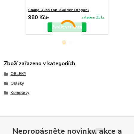
Chang Quan top «Golden Dragon»
Chang Quan 
980 Kč
750 Kč
skladem 21 ks
/
ks
/
ks
Zvolit variantu
Zboží zařazeno v kategoriích
OBLEKY
Obleky
Komplety
Nepropásněte novinky, akce a