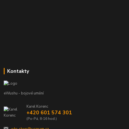
Kontakty
eWushu - bojové umění
Karel Korenc
+420 601 574 301
(Po-Pá, 8-16 hod.)