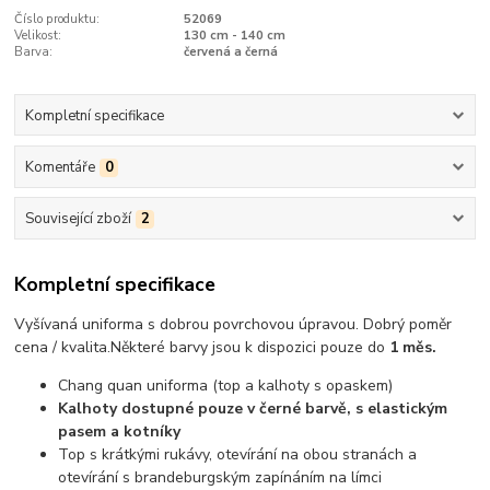
Číslo produktu:
52069
Velikost:
130 cm - 140 cm
Barva:
červená a černá
Kompletní specifikace
Komentáře
0
Související zboží
2
Kompletní specifikace
Vyšívaná uniforma s dobrou povrchovou úpravou.
Dobrý poměr
cena / kvalita
.
Některé barvy jsou k dispozici pouze do
1 měs.
Chang quan uniforma (top a kalhoty s opaskem)
Kalhoty dostupné pouze v černé barvě, s elastickým
pasem a kotníky
Top s krátkými rukávy, otevírání na obou stranách a
otevírání s brandeburgským zapínáním na límci