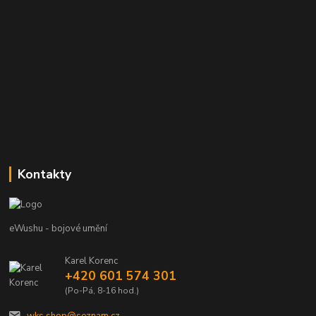
Kontakty
eWushu - bojové umění
Karel Korenc
+420 601 574 301
(Po-Pá, 8-16 hod.)