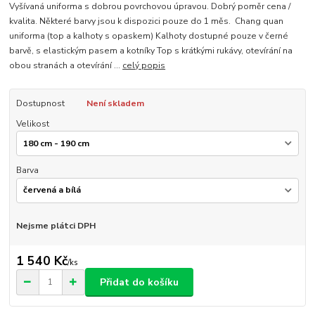
Vyšívaná uniforma s dobrou povrchovou úpravou. Dobrý poměr cena /
kvalita. Některé barvy jsou k dispozici pouze do 1 měs. Chang quan
uniforma (top a kalhoty s opaskem) Kalhoty dostupné pouze v černé
barvě, s elastickým pasem a kotníky Top s krátkými rukávy, otevírání na
obou stranách a otevírání ...
celý popis
Dostupnost
Není skladem
Velikost
Barva
Nejsme plátci DPH
1 540 Kč
/
ks
Přidat do košíku