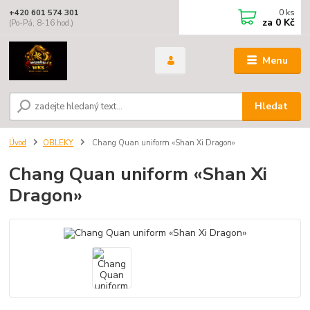
0
ks
+420 601 574 301
za
0 Kč
(Po-Pá, 8-16 hod.)
Menu
Hledat
Úvod
OBLEKY
Chang Quan uniform «Shan Xi Dragon»
Chang Quan uniform «Shan Xi
Dragon»