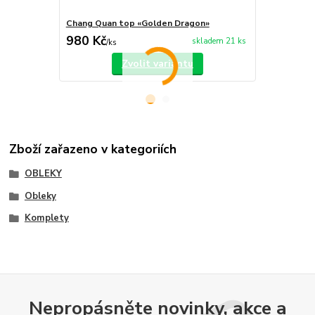
Chang Quan top «Golden Dragon»
Chang Quan 
980 Kč
750 Kč
skladem 21 ks
/
ks
/
ks
Zvolit variantu
Zboží zařazeno v kategoriích
OBLEKY
Obleky
Komplety
Nepropásněte novinky, akce a