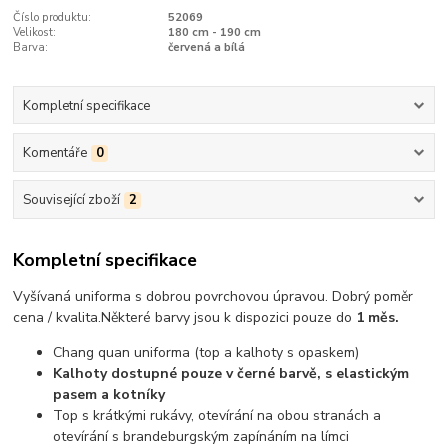
Číslo produktu:
52069
Velikost:
180 cm - 190 cm
Barva:
červená a bílá
Kompletní specifikace
Komentáře
0
Související zboží
2
Kompletní specifikace
Vyšívaná uniforma s dobrou povrchovou úpravou.
Dobrý poměr
cena / kvalita
.
Některé barvy jsou k dispozici pouze do
1 měs.
Chang quan uniforma (top a kalhoty s opaskem)
Kalhoty dostupné pouze v černé barvě, s elastickým
pasem a kotníky
Top s krátkými rukávy, otevírání na obou stranách a
otevírání s brandeburgským zapínáním na límci