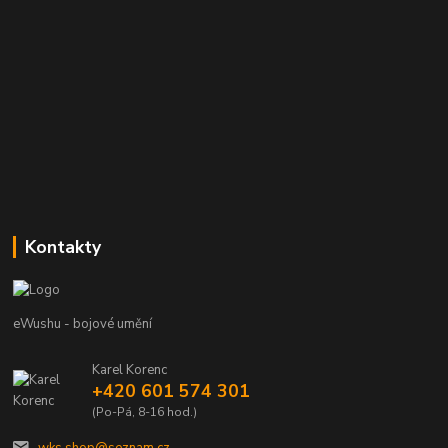
Kontakty
eWushu - bojové umění
Karel Korenc
+420 601 574 301
(Po-Pá, 8-16 hod.)