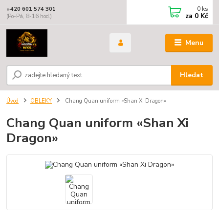
0
ks
+420 601 574 301
za
0 Kč
(Po-Pá, 8-16 hod.)
Menu
Hledat
Úvod
OBLEKY
Chang Quan uniform «Shan Xi Dragon»
Chang Quan uniform «Shan Xi
Dragon»