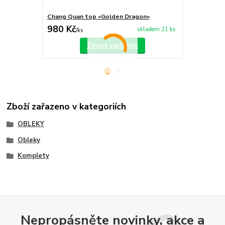
Chang Quan top «Golden Dragon»
Chang Quan 
980 Kč
750 Kč
skladem 21 ks
/
ks
/
ks
Zvolit variantu
Zboží zařazeno v kategoriích
OBLEKY
Obleky
Komplety
Nepropásněte novinky, akce a