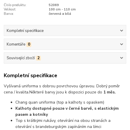
Číslo produktu:
52069
Velikost:
100 cm - 110 cm
Barva:
červená a bílá
Kompletní specifikace
Komentáře
0
Související zboží
2
Kompletní specifikace
Vyšívaná uniforma s dobrou povrchovou úpravou.
Dobrý poměr
cena / kvalita
.
Některé barvy jsou k dispozici pouze do
1 měs.
Chang quan uniforma (top a kalhoty s opaskem)
Kalhoty dostupné pouze v černé barvě, s elastickým
pasem a kotníky
Top s krátkými rukávy, otevírání na obou stranách a
otevírání s brandeburgským zapínáním na límci