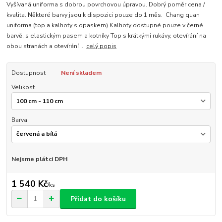
Vyšívaná uniforma s dobrou povrchovou úpravou. Dobrý poměr cena /
kvalita. Některé barvy jsou k dispozici pouze do 1 měs. Chang quan
uniforma (top a kalhoty s opaskem) Kalhoty dostupné pouze v černé
barvě, s elastickým pasem a kotníky Top s krátkými rukávy, otevírání na
obou stranách a otevírání ...
celý popis
Dostupnost
Není skladem
Velikost
Barva
Nejsme plátci DPH
1 540 Kč
/
ks
Přidat do košíku