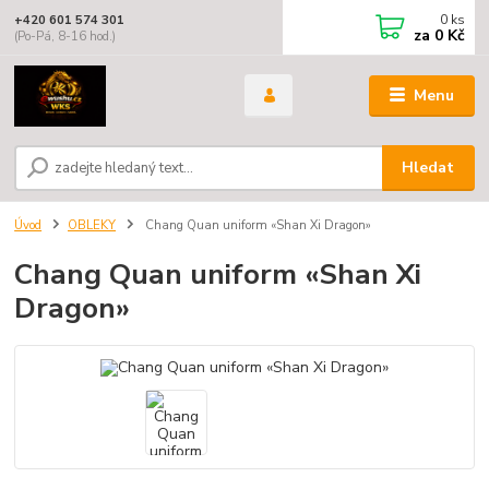
0
ks
+420 601 574 301
za
0 Kč
(Po-Pá, 8-16 hod.)
Menu
Hledat
Úvod
OBLEKY
Chang Quan uniform «Shan Xi Dragon»
Chang Quan uniform «Shan Xi
Dragon»