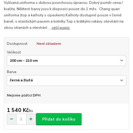
Vyšívaná uniforma s dobrou povrchovou úpravou. Dobrý poměr cena /
kvalita. Některé barvy jsou k dispozici pouze do 1 měs. Chang quan
uniforma (top a kalhoty s opaskem) Kalhoty dostupné pouze v černé
barvě, s elastickým pasem a kotníky Top s krátkými rukávy, otevírání na
obou stranách a otevírání ...
celý popis
Dostupnost
Není skladem
Velikost
Barva
Nejsme plátci DPH
1 540 Kč
/
ks
Přidat do košíku