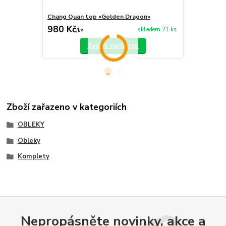
Chang Quan top «Golden Dragon»
Chang Quan 
980 Kč
750 Kč
skladem 21 ks
/
ks
/
ks
Zvolit variantu
Zboží zařazeno v kategoriích
OBLEKY
Obleky
Komplety
Nepropásněte novinky, akce a