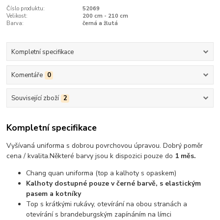
Číslo produktu:
52069
Velikost:
200 cm - 210 cm
Barva:
černá a žlutá
Kompletní specifikace
Komentáře
0
Související zboží
2
Kompletní specifikace
Vyšívaná uniforma s dobrou povrchovou úpravou.
Dobrý poměr
cena / kvalita
.
Některé barvy jsou k dispozici pouze do
1 měs.
Chang quan uniforma (top a kalhoty s opaskem)
Kalhoty dostupné pouze v černé barvě, s elastickým
pasem a kotníky
Top s krátkými rukávy, otevírání na obou stranách a
otevírání s brandeburgským zapínáním na límci