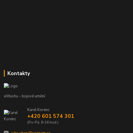
Kontakty
eWushu - bojové umění
Karel Korenc
+420 601 574 301
(Po-Pá, 8-16 hod.)