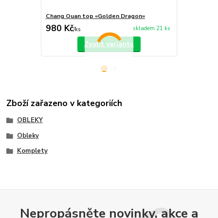
Chang Quan top «Golden Dragon»
Chang Quan 
980 Kč
750 Kč
skladem 21 ks
/
ks
/
ks
Zvolit variantu
Zboží zařazeno v kategoriích
OBLEKY
Obleky
Komplety
Nepropásněte novinky, akce a