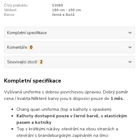
Číslo produktu:
52069
Velikost:
180 cm - 190 cm
Barva:
černá a žlutá
Kompletní specifikace
Komentáře
0
Související zboží
2
Kompletní specifikace
Vyšívaná uniforma s dobrou povrchovou úpravou.
Dobrý poměr
cena / kvalita
.
Některé barvy jsou k dispozici pouze do
1 měs.
Chang quan uniforma (top a kalhoty s opaskem)
Kalhoty dostupné pouze v černé barvě, s elastickým
pasem a kotníky
Top s krátkými rukávy, otevírání na obou stranách a
otevírání s brandeburgským zapínáním na límci