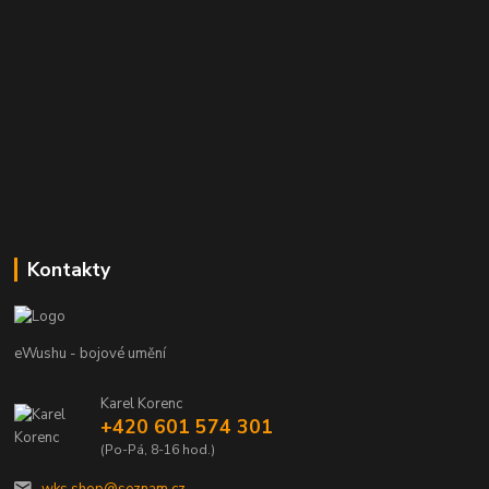
Kontakty
eWushu - bojové umění
Karel Korenc
+420 601 574 301
(Po-Pá, 8-16 hod.)