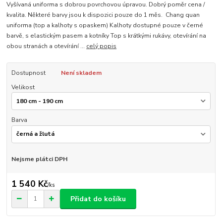
Vyšívaná uniforma s dobrou povrchovou úpravou. Dobrý poměr cena /
kvalita. Některé barvy jsou k dispozici pouze do 1 měs. Chang quan
uniforma (top a kalhoty s opaskem) Kalhoty dostupné pouze v černé
barvě, s elastickým pasem a kotníky Top s krátkými rukávy, otevírání na
obou stranách a otevírání ...
celý popis
Dostupnost
Není skladem
Velikost
Barva
Nejsme plátci DPH
1 540 Kč
/
ks
Přidat do košíku