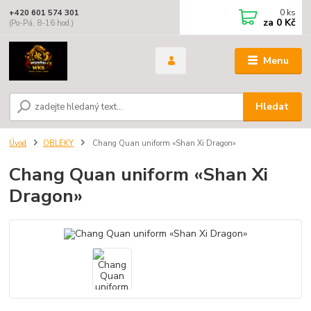
0
ks
+420 601 574 301
za
0 Kč
(Po-Pá, 8-16 hod.)
Menu
Hledat
Úvod
OBLEKY
Chang Quan uniform «Shan Xi Dragon»
Chang Quan uniform «Shan Xi
Dragon»