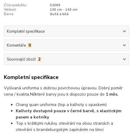
Číslo produktu:
52069
Velikost:
130 cm - 140 cm
Barva:
žlutá a bílá
Kompletní specifikace
Komentáře
0
Související zboží
2
Kompletní specifikace
Vyšívaná uniforma s dobrou povrchovou úpravou.
Dobrý poměr
cena / kvalita
.
Některé barvy jsou k dispozici pouze do
1 měs.
Chang quan uniforma (top a kalhoty s opaskem)
Kalhoty dostupné pouze v černé barvě, s elastickým
pasem a kotníky
Top s krátkými rukávy, otevírání na obou stranách a
otevírání s brandeburgským zapínáním na límci