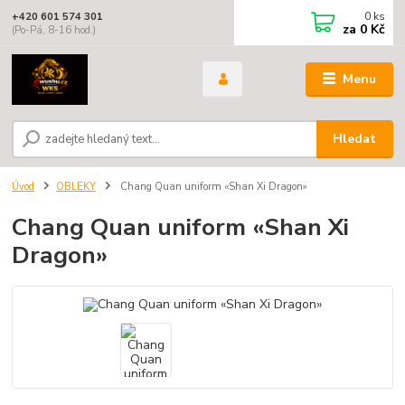
0
ks
+420 601 574 301
za
0 Kč
(Po-Pá, 8-16 hod.)
Menu
Hledat
Úvod
OBLEKY
Chang Quan uniform «Shan Xi Dragon»
Chang Quan uniform «Shan Xi
Dragon»