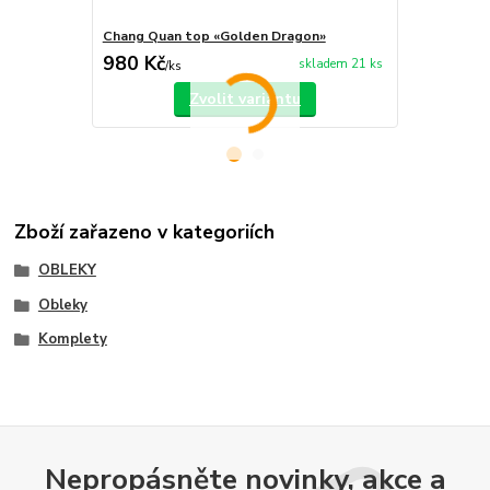
Chang Quan top «Golden Dragon»
Chang Quan 
980 Kč
750 Kč
skladem 21 ks
/
ks
/
ks
Zvolit variantu
Zboží zařazeno v kategoriích
OBLEKY
Obleky
Komplety
Nepropásněte novinky, akce a