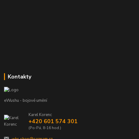
Kontakty
eWushu - bojové umění
Karel Korenc
+420 601 574 301
(Po-Pá, 8-16 hod.)