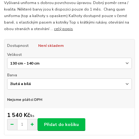
Vyšívaná uniforma s dobrou povrchovou úpravou. Dobrý poměr cena /
kvalita. Některé barvy jsou k dispozici pouze do 1 měs. Chang quan
uniforma (top a kalhoty s opaskem) Kalhoty dostupné pouze v černé
barvě, s elastickým pasem a kotníky Top s krátkými rukávy, otevírání na
obou stranách a otevírání ...
celý popis
Dostupnost
Není skladem
Velikost
Barva
Nejsme plátci DPH
1 540 Kč
/
ks
Přidat do košíku