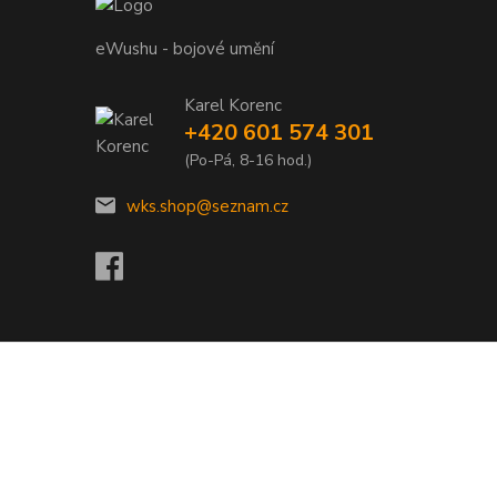
eWushu - bojové umění
Karel Korenc
+420 601 574 301
(Po-Pá, 8-16 hod.)
wks.shop@seznam.cz
Vytvořeno na
Eshop-rychle.cz