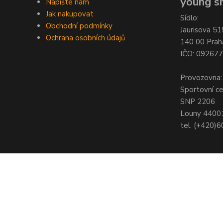
young sh
Napište nám
Jak nakupovat
Sídlo:
Obchodní podmínky
Jaurisova 51
Ochrana osobních údajů
140 00 Prah
IČO: 09267
Provozovna:
Sportovní c
SNP 2206
Louny 4400
tel. (+420)
© Copyright 2021 - Young shop s.r.o., Jaurisova 515/4, Michle