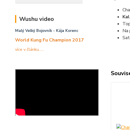
Cha
Kal
Wushu video
Top
Na 
Malý Velký Bojovník
- Kája Korenc
Sat
World Kung Fu Champion 2017
více v článku......
Souvise