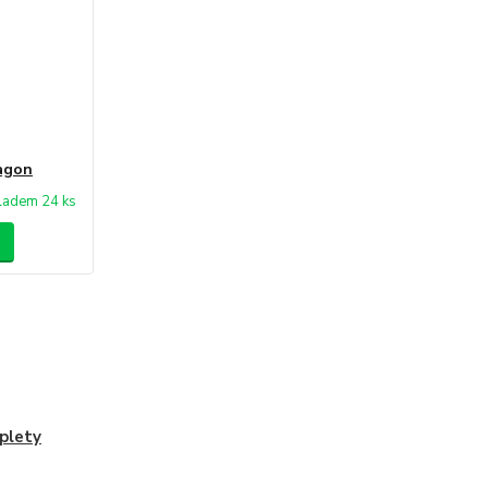
agon
ladem 24 ks
plety