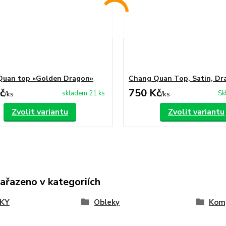
Quan top «Golden Dragon»
Chang Quan Top, Satin, Dr
č
750 Kč
skladem 21 ks
Sk
/
ks
/
ks
Zvolit variantu
Zvolit variantu
zařazeno v kategoriích
KY
Obleky
Kom