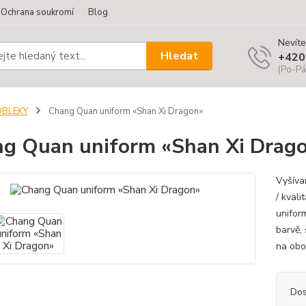
Ochrana soukromí
Blog
Nevíte
Hledat
+420
(Po-Pá
OBLEKY
Chang Quan uniform «Shan Xi Dragon»
g Quan uniform «Shan Xi Drag
Vyšíva
/ kval
unifor
barvě,
na obou
Dos