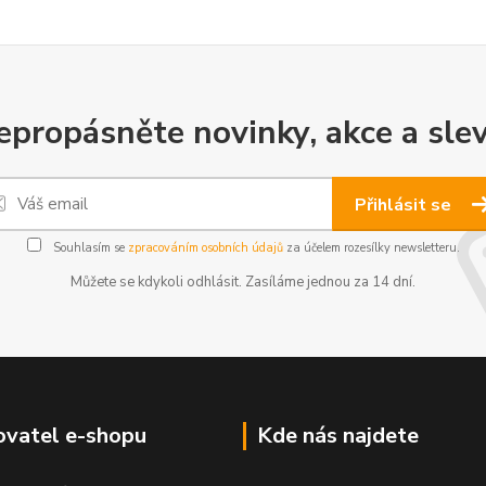
epropásněte novinky, akce a slev
Přihlásit se
Souhlasím se
zpracováním osobních údajů
za účelem rozesílky newsletteru.
Můžete se kdykoli odhlásit. Zasíláme jednou za 14 dní.
vatel e-shopu
Kde nás najdete