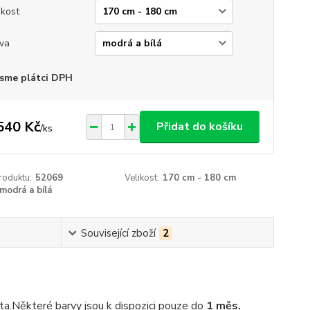
ikost
va
sme plátci DPH
540 Kč
Přidat do košíku
/
ks
roduktu:
52069
Velikost:
170 cm - 180 cm
modrá a bílá
Související zboží
2
ta
.
Některé barvy jsou k dispozici pouze do
1 měs.