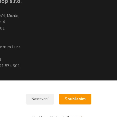
op s.r.o.
5/4, Michle,
a 4
701
entrum Luna
1
601 574 301
Souhlasím
Nastavení
, 140 00 Praha 4