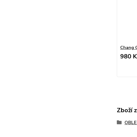
Chang 
980 K
Zboží 
OBLE