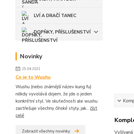
LVÍ A DRAČÍ TANEC
DOPŇKY, PŘÍSLUŠENSTVÍ
Novinky
25.04.2021
Co je to Wushu
Wushu (nebo známější název kung fu)
někdy vyvolává dojem, že jde o jeden
Kompl
konkrétní styl. Ve skutečnosti ale wushu
zastřešuje všechny čínské styly, jak...
číst
celé
Komple
Zobrazit všechny novinky
Vyšívaná 