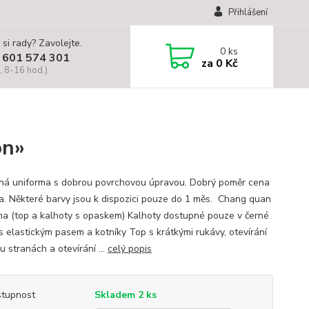
Přihlášení
 si rady? Zavolejte.
0
ks
 601 574 301
za
0 Kč
, 8-16 hod.)
on»
ná uniforma s dobrou povrchovou úpravou. Dobrý poměr cena
ita. Některé barvy jsou k dispozici pouze do 1 měs. Chang quan
ma (top a kalhoty s opaskem) Kalhoty dostupné pouze v černé
 s elastickým pasem a kotníky Top s krátkými rukávy, otevírání
 stranách a otevírání ...
celý popis
tupnost
Skladem 2 ks