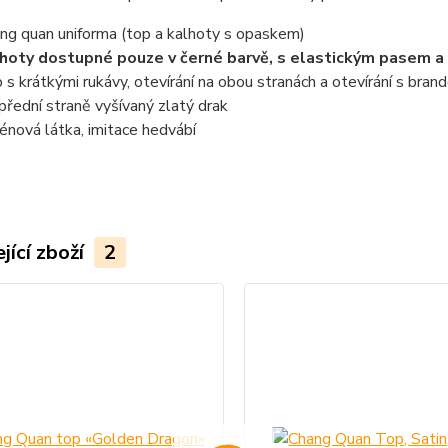
ng quan uniforma (top a kalhoty s opaskem)
hoty dostupné pouze v černé barvě, s elastickým pasem a
 s krátkými rukávy, otevírání na obou stranách a otevírání s bra
přední straně vyšívaný zlatý drak
énová látka, imitace hedvábí
jící zboží
2