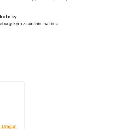
 kotníky
ndeburgským zapínáním na límci