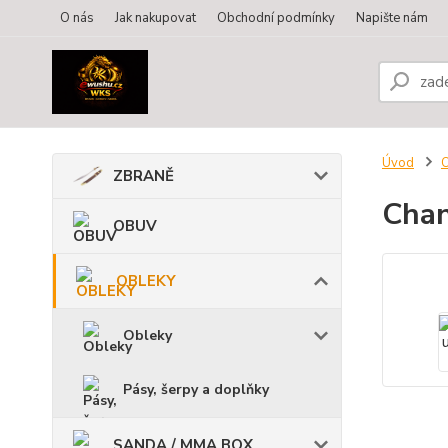
O nás
Jak nakupovat
Obchodní podmínky
Napište nám
Úvod
ZBRANĚ
Chan
OBUV
OBLEKY
Obleky
Pásy, šerpy a doplňky
SANDA / MMA BOX