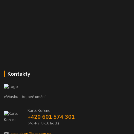
Kontakty
eWushu - bojové umění
Karel Korenc
+420 601 574 301
(Po-Pá, 8-16 hod.)