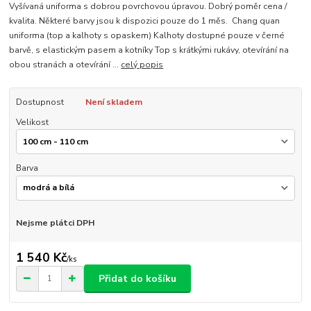
Vyšívaná uniforma s dobrou povrchovou úpravou. Dobrý poměr cena /
kvalita. Některé barvy jsou k dispozici pouze do 1 měs. Chang quan
uniforma (top a kalhoty s opaskem) Kalhoty dostupné pouze v černé
barvě, s elastickým pasem a kotníky Top s krátkými rukávy, otevírání na
obou stranách a otevírání ...
celý popis
Dostupnost
Není skladem
Velikost
Barva
Nejsme plátci DPH
1 540 Kč
/
ks
Přidat do košíku