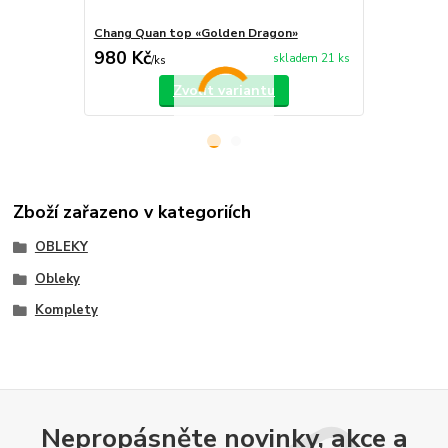
Chang Quan top «Golden Dragon»
Chang Quan 
980 Kč
750 Kč
skladem 21 ks
/
ks
/
ks
Zvolit variantu
Zboží zařazeno v kategoriích
OBLEKY
Obleky
Komplety
Nepropásněte novinky, akce a