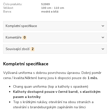
Číslo produktu:
52069
Velikost:
100 cm - 110 cm
Barva:
modrá a bílá
Kompletní specifikace
Komentáře
0
Související zboží
2
Kompletní specifikace
Vyšívaná uniforma s dobrou povrchovou úpravou.
Dobrý poměr
cena / kvalita
.
Některé barvy jsou k dispozici pouze do
1 měs.
Chang quan uniforma (top a kalhoty s opaskem)
Kalhoty dostupné pouze v černé barvě, s elastickým
pasem a kotníky
Top s krátkými rukávy, otevírání na obou stranách a
otevírání s brandeburgským zapínáním na límci