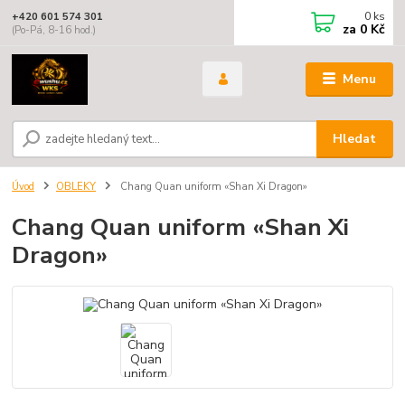
0
ks
+420 601 574 301
za
0 Kč
(Po-Pá, 8-16 hod.)
Menu
Hledat
Úvod
OBLEKY
Chang Quan uniform «Shan Xi Dragon»
Chang Quan uniform «Shan Xi
Dragon»