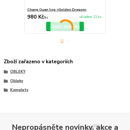
Chang Quan top «Golden Dragon»
Chang Quan 
980 Kč
750 Kč
skladem 21 ks
/
ks
/
ks
Zvolit variantu
Zboží zařazeno v kategoriích
OBLEKY
Obleky
Komplety
Nepropásněte novinky, akce a