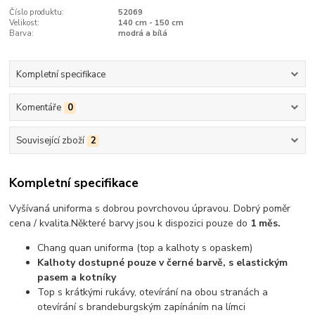
Číslo produktu:
52069
Velikost:
140 cm - 150 cm
Barva:
modrá a bílá
Kompletní specifikace
Komentáře
0
Související zboží
2
Kompletní specifikace
Vyšívaná uniforma s dobrou povrchovou úpravou.
Dobrý poměr
cena / kvalita
.
Některé barvy jsou k dispozici pouze do
1 měs.
Chang quan uniforma (top a kalhoty s opaskem)
Kalhoty dostupné pouze v černé barvě, s elastickým
pasem a kotníky
Top s krátkými rukávy, otevírání na obou stranách a
otevírání s brandeburgským zapínáním na límci