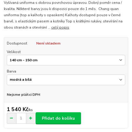
Vyšívaná uniforma s dobrou povrchovou úpravou. Dobrý poměr cena /
kvalita. Některé barvy jsou k dispozici pouze do 1 měs. Chang quan
uniforma (top a kalhoty s opaskem) Kalhoty dostupné pouze v černé
barvě, s elastickým pasem a kotníky Top s krátkými rukávy, otevírání na
obou stranách a otevírání ...
celý popis
Dostupnost
Není skladem
Velikost
Barva
Nejsme plátci DPH
1 540 Kč
/
ks
Přidat do košíku