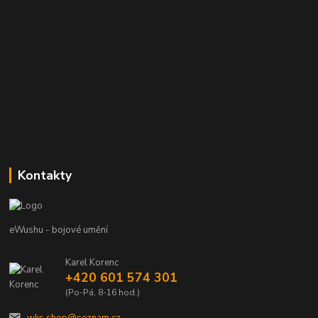
Kontakty
eWushu - bojové umění
Karel Korenc
+420 601 574 301
(Po-Pá, 8-16 hod.)