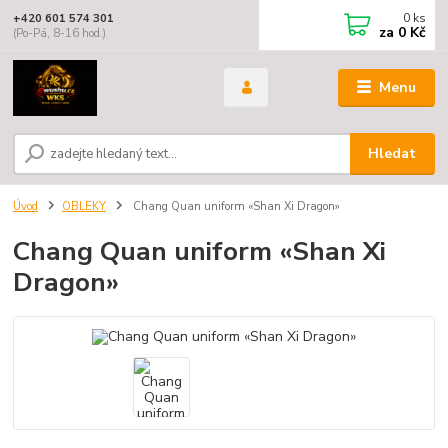
0
ks
+420 601 574 301
za
0 Kč
(Po-Pá, 8-16 hod.)
Menu
Hledat
Úvod
OBLEKY
Chang Quan uniform «Shan Xi Dragon»
Chang Quan uniform «Shan Xi
Dragon»