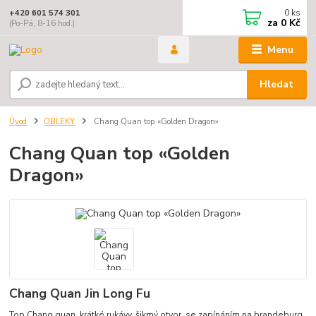
0
ks
+420 601 574 301
za
0 Kč
(Po-Pá, 8-16 hod.)
Menu
Hledat
Úvod
OBLEKY
Chang Quan top «Golden Dragon»
Chang Quan top «Golden
Dragon»
Chang Quan Jin Long Fu
Top Chang quan, krátké rukávy, šikmý otvor, se zapínáním na brandeburg.