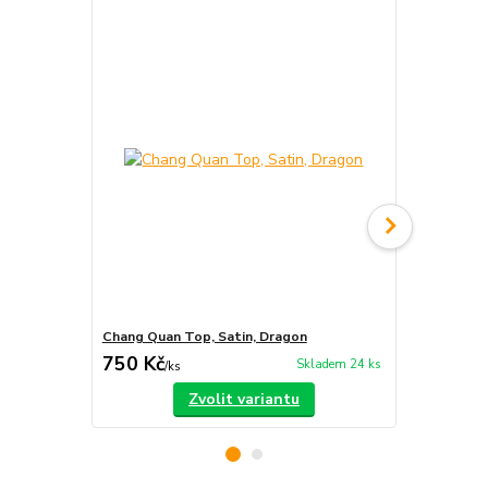
Chang Quan Top, Satin, Dragon
Chang Quan 
750 Kč
1 540 Kč
Skladem 24 ks
/
ks
Zvolit variantu