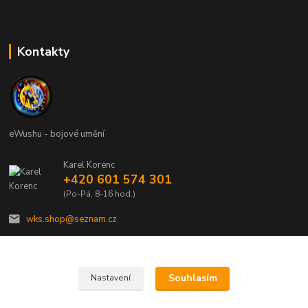
Kontakty
eWushu - bojové umění
Karel Korenc
+420 601 574 301
(Po-Pá, 8-16 hod.)
wks.shop@seznam.cz
Souhlasím
Nastavení