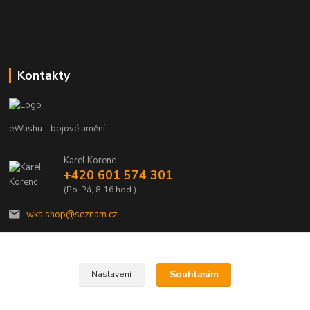
Kontakty
eWushu - bojové umění
Karel Korenc
+420 601 574 301
(Po-Pá, 8-16 hod.)
wks.shop@seznam.cz
Souhlasím
Nastavení