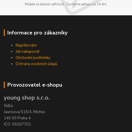
Můžete se kdykoli odhlásit. Zasíláme jednou za 14 dní.
Informace pro zákazníky
Napište nám
Jak nakupovat
Obchodní podmínky
Ochrana osobních údajů
Provozovatel e-shopu
young shop s.r.o.
Sídlo:
Jaurisova 515/4, Michle,
140 00 Praha 4
IČO: 09267701