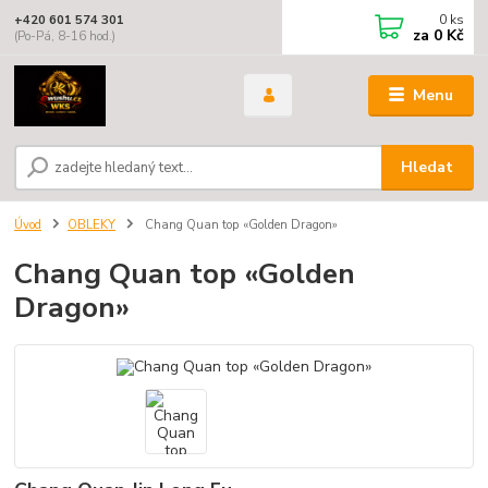
0
ks
+420 601 574 301
za
0 Kč
(Po-Pá, 8-16 hod.)
Menu
Hledat
Úvod
OBLEKY
Chang Quan top «Golden Dragon»
Chang Quan top «Golden
Dragon»