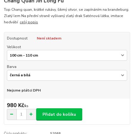
Chang Quan Jin Long Fu
Top Chang quan, krátké rukávy, šikmý otvor, se zapínáním na brandeburg.
Zlatý lem Na přední straně vyšívaný zlatý drak Saténová látka, imitace
hedvábí
celý popis
Dostupnost
Není skladem
Velikost
Barva
Nejsme plátci DPH
980 Kč
/
ks
Přidat do košíku
Číslo produktu:
52068