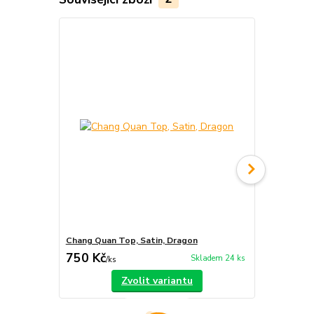
Chang Quan Top, Satin, Dragon
Chang Quan 
750 Kč
1 540 Kč
Skladem 24 ks
/
ks
Zvolit variantu